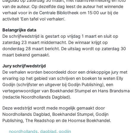
Dagblad op zaterdag 30 maart, met naamsvermelding en foto
van de auteur. Op dezelfde dag leest de auteur het winnende
verhaal voor in de Centrale Bibliotheek om 15:00 uur bij de
activiteit ‘Een tafel vol verhalen’.
Belangrijke data
De schrijfwedstrijd is gestart op vrijdag 1 maart en sluit op
zaterdag 23 maart middernacht. De winnaar krijgt op
donderdag 28 maart bericht. De uitslag wordt op zaterdag 30
maart bekend gemaakt.
Jury schrijfwedstrijd
De verhalen worden beoordeeld door een driekoppige jury met
ervaring op het gebied van schrijven en boeken te weten Elly
Godijn (schrijfster en uitgever bij Godijn Publishing), een
vertegenwoordiger van Boekhandel Stumpel en Hans Brandsma
(redactie Noordhollands Dagblad).
Deze wedstrijd wordt mede mogelijk gemaakt door
Noordhollands Dagblad, Boekhandel Stumpel, Godijn
Publishing, The Readshop en de Hoornse Boekhandel.
noordhollands
,
dagblad
,
godijn