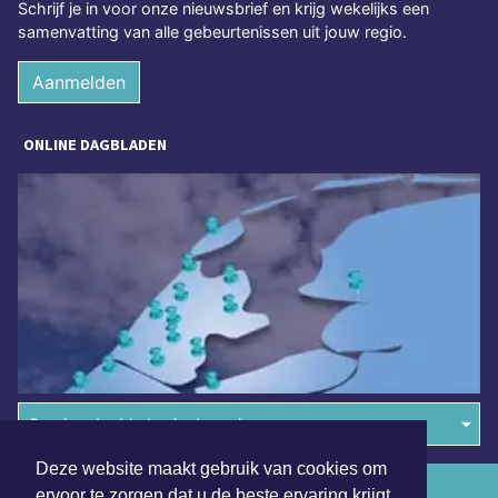
Schrijf je in voor onze nieuwsbrief en krijg wekelijks een
samenvatting van alle gebeurtenissen uit jouw regio.
Aanmelden
ONLINE DAGBLADEN
Overige dagbladen in de regio
Deze website maakt gebruik van cookies om
Algemene voorwaarden
ervoor te zorgen dat u de beste ervaring krijgt