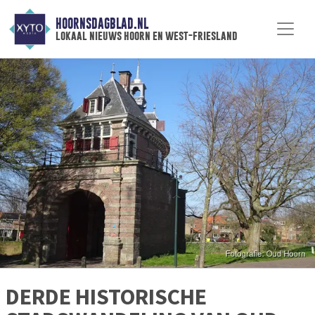
HOORNSDAGBLAD.NL
lokaal nieuws hoorn en west-friesland
DERDE HISTORISCHE