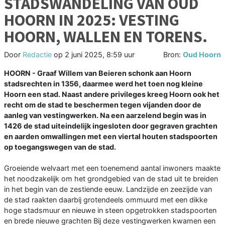
STADSWANDELING VAN OUD
HOORN IN 2025: VESTING
HOORN, WALLEN EN TORENS.
Door
Redactie
op
2 juni 2025, 8:59 uur
Bron:
Oud Hoorn
HOORN - Graaf Willem van Beieren schonk aan Hoorn
stadsrechten in 1356, daarmee werd het toen nog kleine
Hoorn een stad. Naast andere privileges kreeg Hoorn ook het
recht om de stad te beschermen tegen vijanden door de
aanleg van vestingwerken. Na een aarzelend begin was in
1426 de stad uiteindelijk ingesloten door gegraven grachten
en aarden omwallingen met een viertal houten stadspoorten
op toegangswegen van de stad.
Groeiende welvaart met een toenemend aantal inwoners maakte
het noodzakelijk om het grondgebied van de stad uit te breiden
in het begin van de zestiende eeuw. Landzijde en zeezijde van
de stad raakten daarbij grotendeels ommuurd met een dikke
hoge stadsmuur en nieuwe in steen opgetrokken stadspoorten
en brede nieuwe grachten Bij deze vestingwerken kwamen een