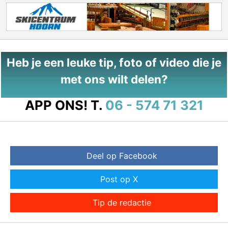
Heb je een leuke tip, foto of video die je
met ons wilt delen?
APP ONS!
T.
06 - 574 71 321
Deel op Facebook
Post op X
Tip de redactie