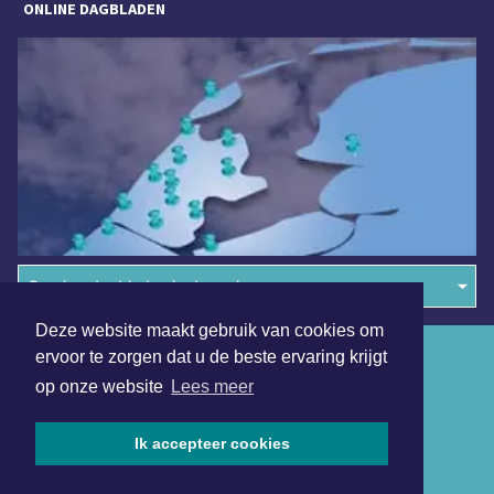
ONLINE DAGBLADEN
Overige dagbladen in de regio
Deze website maakt gebruik van cookies om
Algemene voorwaarden
ervoor te zorgen dat u de beste ervaring krijgt
op onze website
Lees meer
Disclaimer
Privacy Statement
Ik accepteer cookies
Copyright (c) 2026 | Hoornsdagblad.nl - Alle rechten