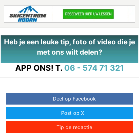
Heb je een leuke tip, foto of video die je
met ons wilt delen?
APP ONS!
T.
06 - 574 71 321
Deel op Facebook
Post op X
Tip de redactie