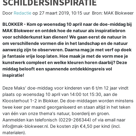
SCHILDERSINSPIRATIE
Door
Redactie
op
27 maart 2019, 10:15 uur
Bron: MAK Blokweer
BLOKKER - Kom op woensdag 10 april naar de doe-middag bij
MAK Blokweer en ontdek hoe de natuur als inspiratiebron
voor schilderkunst kan dienen! We gaan eerst de natuur in
om verschillende vormen die in het landschap en de natuur
aanwezig zijn te observeren. Daarna mag je met verf op doek
je fantasie vrije loop laten. Hoe maak je met de vorm mee je
kunstwerk compleet en welke kleuren horen daarbij? Deze
middag belooft een spannende ontdekkingsreis vol
inspiratie!
Deze Maks' doe-middag voor kinderen van 6 t/m 12 jaar vindt
plaats op woensdag 10 april van 14:00 tot 15:30, aan de
Kloosterhout 1-2 in Blokker. De doe-middagen worden minstens
twee keer per maand georganiseerd en staan altijd in het teken
van één van onze thema's natuur, boerderij en groen.
Aanmelden kan telefonisch (0229-266344) of via email naar
info@mak-blokweer.nl. De kosten zijn €4,50 per kind (incl.
materialen).