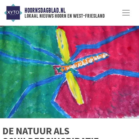
HOORNSDAGBLAD.NL
lokaal nieuws hoorn en west-friesland
DE NATUUR ALS