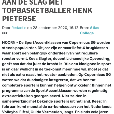
AAN DE SLAG MET
TOPBASKETBALLER HENK
PIETERSE
Door
Redactie
op
28 september 2020, 16:12
Bron:
Atlas
uur
College
HOORN - De SportAccentklassen van Copernicus SG worden
steeds populairder. Dit jaar zijn er maar liefst 4 brugklassen
waar sport een belangrijk onderdeel van het reguliere
rooster vormt. Kees Slagter, docent Lichamelijke Opvoeding,
geeft aan dat dat juist de kracht is. ‘Als een kind goed in sport
is en daar wellicht in de toekomst meer mee wil, moet je dat
niet als extra naast het rooster aanbieden. Op Copernicus SG
weten we dat dusdanig te integreren, dat we hen tot
completere sporters kunnen helpen ontwikkelen.’ Binnen het
programma van de SportAccentklassen worden regelmatig
extra activiteiten georganiseerd. Niet zelden in
samenwerking met bekende sporters uit het land. Kees: ‘In
februari komt meestal de ex-bondscoach van het Nederlands
Volleybal Elftal, Guido Vermeulen, langs. En sinds vele jaren