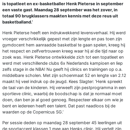
is topatleet en ex-basketballer Henk Pieterse in september
een vaste gast. Maandag 28 september was het zover, in
totaal 90 brugklassers maakten kennis met deze reus uit
basketballand.’
Henk Pieterse heeft een indrukwekkend levensverhaal. Hij werd
vroeger verschrikkelijk gepest met zijn lengte en pas toen zijn
gymdocent hem aanraadde basketbal te gaan spelen, kreeg hij
het respect en zelfvertrouwen kreeg waar hij al die tijd naar op
zoek was. Henk Pieterse ontwikkelde zich tot een topatleet en
werd met verschillende clubs 6x Nederlands kampioen en liep
zelfs stage in de NBA! Nu geeft hij clinics en trainingen op o.a.
middelbare scholen. Met zijn schoenmaat 52 en lengte van 2.12
maakt hij veel indruk op de jeugd. Kees Slagter: ‘Henk spreekt
de taal van de kinderen. Hij verweeft zijn pestprogramma in een
sportieve clinic, waarbij de boodschap is dat je normaal moet
doen, dan ben je al goed genoeg. Respecteer elkaar om wie je
bent en iedereen heeft een talent. Dat past naadloos bij de
waarden op de Copernicus SG.’
Per sessie deden op maandag 28 september 45 leerlingen uit
de sportaccent klassen 1 mee aan Henks clinic. Hij vertelt zijn