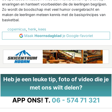
ervaringen en hanteert voorbeelden die de leerlingen begrijpen.
Zo wordt de boodschap met veel humor overgebracht en
maken de leerlingen meteen kennis met de basisprincipes van
basketbal.
copernicus
,
henk
,
kees
Maak
Hoornsdagblad
je Google-favoriet
Heb je een leuke tip, foto of video die je
met ons wilt delen?
APP ONS!
T.
06 - 574 71 321