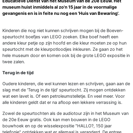
Educatieve Dienst van het Museum van de 20e Eeuw. Het
museum huist inmiddels al zo'n 15 jaar in de voormalige
gevangenis en is in feite nu nog een 'Huis van Bewaring'.
Kinderen die nog niet kunnen schrijven mogen bij de Boeven-
speurtocht boefjes van LEGO zoeken. Elke boef heeft een
andere kleur petje op zijn hoofd en die kleur moeten ze op hun
speurtocht met de kleurpotloodjes inkleuren. Ze gaan zo het
hele museum door en komen ook bij de grote LEGO expositie in
twee zalen.
Terug in de tijd
Oudere kinderen, die wel kunnen lezen en schrijven, gaan aan de
slag met de 'Terug in de tijd' speurtocht. Zij mogen ontdekken
wat een lavet is. Of een petroleumstelletje. En veel meer. Voor
alle kinderen geldt dat er na afloop een lekkere verrassing is.
Zowel de speurtochten als de audiotour zijn in het Museum van
de 20e Eeuw gratis. Ook kan men bouwen in de LEGO
bouwhoek en op de wisselexpositie "HALLO?, 150 jaar
telefonie" ontdekken wat er allemaal is veranderd. De entree