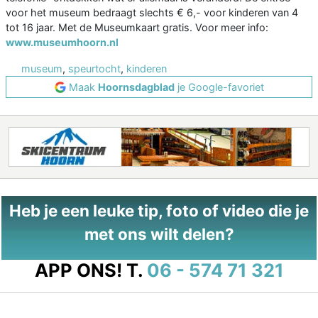
voor het museum bedraagt slechts € 6,- voor kinderen van 4
tot 16 jaar. Met de Museumkaart gratis. Voor meer info:
www.museumhoorn.nl
museum
,
speurtocht
,
kinderen
Maak
Hoornsdagblad
je Google-favoriet
Heb je een leuke tip, foto of video die je
met ons wilt delen?
APP ONS!
T.
06 - 574 71 321