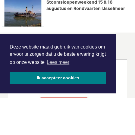
Stoomsloepenweekend 15 & 16
augustus en Rondvaarten IJsselmeer
ONZE
PARTNERS
Deze website maakt gebruik van cookies om
ervoor te zorgen dat u de beste ervaring krijgt
op onze website
Lees meer
Ik accepteer cookies