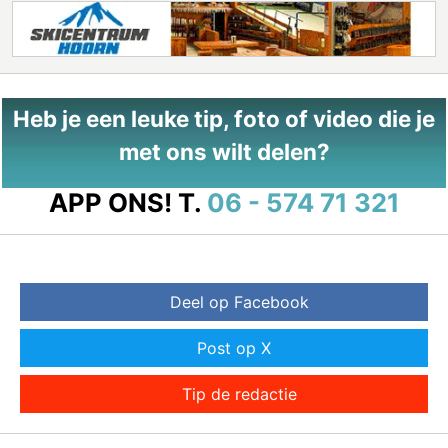
Heb je een leuke tip, foto of video die je
met ons wilt delen?
APP ONS!
T.
06 - 574 71 321
Deel op Facebook
Post op X
Tip de redactie