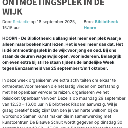
ONTMOETINGSPLEK IN DE
WIJK
Door
Redactie
op
18 september 2025,
Bron:
Bibliotheek
15:15 uur
Hoorn
HOORN - De Bibliotheek is allang niet meer een plek waar je
alleen maar boeken kunt lezen. Het is veel meer dan dat. Het
is dé ontmoetingsplek in de wijk voor jong en oud. Bij ons
staan de deuren wagenwijd open, voor iedereen. Belangrijk
om even extra bij stil te staan tijdens de landelijke Week
tegen Eenzaamheid van 25 september t/m 1 oktober.
In deze week organiseren we extra activiteiten om elkaar te
ontmoeten.Voor mensen die het lastig vinden om zelfstandig
met het openbaar vervoer te reizen, organiseren we het
Reisloket Openbaar Vervoer. Deze is op maandag 29 september
van 12.30 – 16.00 uur in Bibliotheek Risdam aanwezig. Wil je
graag creatief bezig zijn? Dan ben je van harte welkom bij de
workshop Samen Kunst maken die in samenwerking met
kunstcentrum De Blauwe Schuit wordt gegeven op dinsdag 30