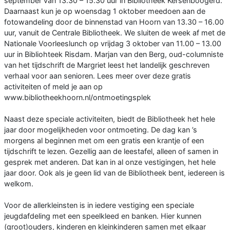
september van 13.30 – 15.30 uur in Bibliotheek Kersenboogerd.
Daarnaast kun je op woensdag 1 oktober meedoen aan de
fotowandeling door de binnenstad van Hoorn van 13.30 – 16.00
uur, vanuit de Centrale Bibliotheek. We sluiten de week af met de
Nationale Voorleeslunch op vrijdag 3 oktober van 11.00 – 13.00
uur in Bibliohteek Risdam. Marjan van den Berg, oud-columniste
van het tijdschrift de Margriet leest het landelijk geschreven
verhaal voor aan senioren. Lees meer over deze gratis
activiteiten of meld je aan op
www.bibliotheekhoorn.nl/ontmoetingsplek
Naast deze speciale activiteiten, biedt de Bibliotheek het hele
jaar door mogelijkheden voor ontmoeting. De dag kan ’s
morgens al beginnen met om een gratis een krantje of een
tijdschrift te lezen. Gezellig aan de leestafel, alleen of samen in
gesprek met anderen. Dat kan in al onze vestigingen, het hele
jaar door. Ook als je geen lid van de Bibliotheek bent, iedereen is
welkom.
Voor de allerkleinsten is in iedere vestiging een speciale
jeugdafdeling met een speelkleed en banken. Hier kunnen
(groot)ouders, kinderen en kleinkinderen samen met elkaar