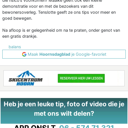
die risico’s voorkomen? Maaike geeft ook een kleine
demonstratie voor en met de bezoekers van dit
bewonersoverleg. Tenslotte geeft ze ons tips voor meer en
goed bewegen.
Na afloop is er gelegenheid om na te praten, onder genot van
een gratis drankje.
balans
Maak
Hoornsdagblad
je Google-favoriet
Heb je een leuke tip, foto of video die je
met ons wilt delen?
APP ONS!
T.
06 - 574 71 321