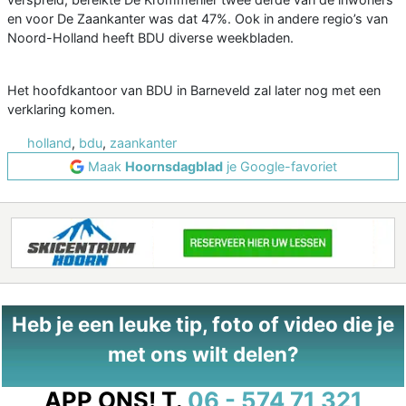
en voor De Zaankanter was dat 47%. Ook in andere regio’s van
Noord-Holland heeft BDU diverse weekbladen.
Het hoofdkantoor van BDU in Barneveld zal later nog met een
verklaring komen.
holland
,
bdu
,
zaankanter
Maak
Hoornsdagblad
je Google-favoriet
Heb je een leuke tip, foto of video die je
met ons wilt delen?
APP ONS!
T.
06 - 574 71 321