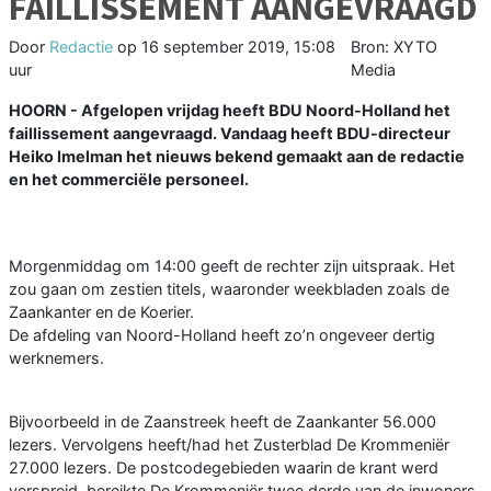
FAILLISSEMENT AANGEVRAAGD
Door
Redactie
op
16 september 2019, 15:08
Bron: XYTO
uur
Media
HOORN - Afgelopen vrijdag heeft BDU Noord-Holland het
faillissement aangevraagd. Vandaag heeft BDU-directeur
Heiko Imelman het nieuws bekend gemaakt aan de redactie
en het commerciële personeel.
Morgenmiddag om 14:00 geeft de rechter zijn uitspraak. Het
zou gaan om zestien titels, waaronder weekbladen zoals de
Zaankanter en de Koerier.
De afdeling van Noord-Holland heeft zo’n ongeveer dertig
werknemers.
Bijvoorbeeld in de Zaanstreek heeft de Zaankanter 56.000
lezers. Vervolgens heeft/had het Zusterblad De Krommeniër
27.000 lezers. De postcodegebieden waarin de krant werd
verspreid, bereikte De Krommeniër twee derde van de inwoners