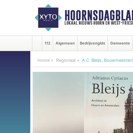
HOORNSDAGBLA
lokaal nieuws hoorn en west-fries
112
Algemeen
Bedrijvengids
Gemeente
Home
Regionaal
A.C. Bleijs, Bouwmeester