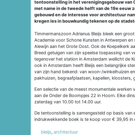
tentoonstelling in het verenigingsgebouw van 
met name in de tweede helft van de 19e eeuw ze
gebouwd en de interesse voor architectuur nam
kregen les in bouwkundig tekenen op de stads
Timmermanszoon Adrianus Bleijs bleek een groot ta
Academie voor Schone Kunsten in Antwerpen en slaa
Alewijn aan het Grote Oost. Ook de Koepelkerk a
Breed getuigen van zijn speelse toepassing van ve
tegenover het station in Amsterdam wellicht de Ko
ook in Amsterdam heeft Bleijs een belangrijke ste
van zijn hand bekend: van woon-/winkelhuizen en ke
pakhuizen, begraafplaatsen, kapellen, kloosters, 
Een selectie van de meest monumentale werken van
aan de Onder de Boompjes 22 in Hoorn. Elke din
zaterdag van 10.00 tot 14.00 uur.
De tentoonstelling is samengesteld op basis van 
indrukwekkende boek is te koop voor € 39,95 in 
bleijs
,
architectuur