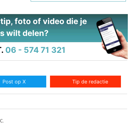
ip, foto of video die je
s wilt delen?
.
06 - 574 71 321
Post op X
Tip de redactie
C.