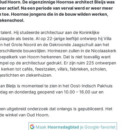
Oud Hoorn. De eigenzinnige Hoornse architect Bleijs was
er actief. Na een periode van verval werd er weer meer
 toe. Hoornse jongens die in de bouw wilden werken,
tekenschool.
lent. Hij studeerde architectuur aan de Koninklijke
gde als beste. Al op 22-jarige leeftijd ontwierp hij Villa
an het Grote Noord en de Gekroonde Jaagschuit aan het
rschillende bouwstijlen. Horinezen zullen in de Nicolaaskerk
epelkerk van Hoorn herkennen. Dat is niet toevallig want
mpel op de architectuur gedrukt. Er zijn ruim 225 ontwerpen
rken tot cafés, feestzalen, villa’s, fabrieken, scholen,
gestichten en ziekenhuizen.
 Bleijs is momenteel te zien in het Oost-Indisch Pakhuis
sdag en donderdag geopend van 10.00 – 16.00 uur en
een uitgebreid onderzoek dat onlangs is gepubliceerd. Het
de winkel van Oud Hoorn.
Maak
Hoornsdagblad
je Google-favoriet