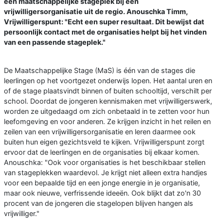
een maatschappelijke stageplek bij een
vrijwilligersorganisatie uit de regio. Anouschka Timm,
Vrijwilligerspunt: "Echt een super resultaat. Dit bewijst dat
persoonlijk contact met de organisaties helpt bij het vinden
van een passende stageplek."
De Maatschappelijke Stage (MaS) is één van de stages die
leerlingen op het voortgezet onderwijs lopen. Het aantal uren en
of de stage plaatsvindt binnen of buiten schooltijd, verschilt per
school. Doordat de jongeren kennismaken met vrijwilligerswerk,
worden ze uitgedaagd om zich onbetaald in te zetten voor hun
leefomgeving en voor anderen. Ze krijgen inzicht in het reilen en
zeilen van een vrijwilligersorganisatie en leren daarmee ook
buiten hun eigen gezichtsveld te kijken. Vrijwilligerspunt zorgt
ervoor dat de leerlingen en de organisaties bij elkaar komen.
Anouschka: "Ook voor organisaties is het beschikbaar stellen
van stageplekken waardevol. Je krijgt niet alleen extra handjes
voor een bepaalde tijd en een jonge energie in je organisatie,
maar ook nieuwe, verfrissende ideeën. Ook blijkt dat zo'n 30
procent van de jongeren die stagelopen blijven hangen als
vrijwilliger."