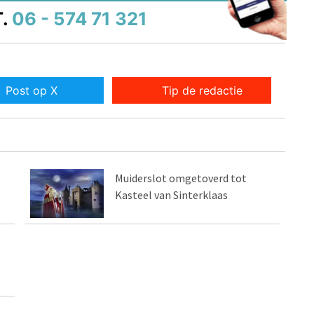
.
06 - 574 71 321
Post op X
Tip de redactie
Muiderslot omgetoverd tot
Kasteel van Sinterklaas