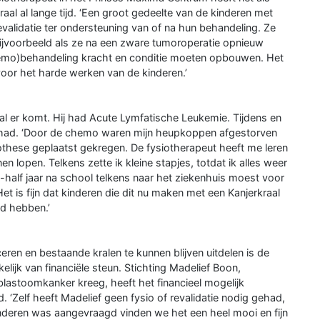
aal al lange tijd. ‘Een groot gedeelte van de kinderen met
evalidatie ter ondersteuning van of na hun behandeling. Ze
ijvoorbeeld als ze na een zware tumoroperatie opnieuw
(chemo)behandeling kracht en conditie moeten opbouwen. Het
voor het harde werken van de kinderen.’
al er komt. Hij had Acute Lymfatische Leukemie. Tijdens en
 gehad. ‘Door de chemo waren mijn heupkoppen afgestorven
othese geplaatst gekregen. De fysiotherapeut heeft me leren
 lopen. Telkens zette ik kleine stapjes, totdat ik alles weer
n-half jaar na school telkens naar het ziekenhuis moest voor
et is fijn dat kinderen die dit nu maken met een Kanjerkraal
ld hebben.’
en en bestaande kralen te kunnen blijven uitdelen is de
lijk van financiële steun. Stichting Madelief Boon,
lastoomkanker kreeg, heeft het financieel mogelijk
. ‘Zelf heeft Madelief geen fysio of revalidatie nodig gehad,
nderen was aangevraagd vinden we het een heel mooi en fijn