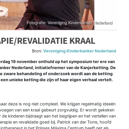
PIE/REVALIDATIE KRAAL
Bron:
Vereniging Kinderkanker Nederland
zaterdag 19 november onthuld op het symposium ter ere van
anker Nederland, initiatiefnemer van de Kanjerketting. De
ke zware behandeling of onderzoek wordt aan de ketting
en unieke ketting die zijn of haar eigen verhaal vertelt.
maar deze is nog niet compleet. We krijgen regelmatig ideeën
evoegen van een kraal gebeurt zorgvuldig. Er wordt gekeken
r de kinderen bijdraagt aan het begrijpen en het vertellen van
erapie en revalidatie goed bij. Patrick van der Torre, hoofd
iotherapeut in het Prinses Máxima Centrum heeft net als