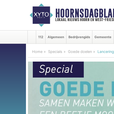
HOORNSDAGBLA
lokaal nieuws hoorn en west-fries
112
Algemeen
Bedrijvengids
Gemeente
Home
Specials
Goede doelen
Lancering 