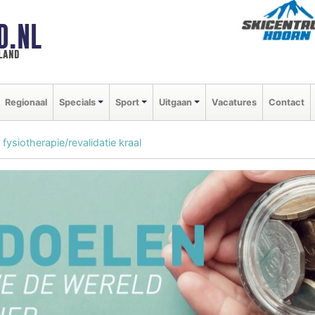
D.NL
land
Regionaal
Specials
Sport
Uitgaan
Vacatures
Contact
fysiotherapie/revalidatie kraal