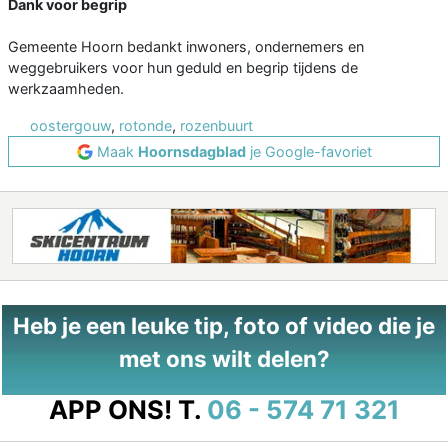
Dank voor begrip
Gemeente Hoorn bedankt inwoners, ondernemers en
weggebruikers voor hun geduld en begrip tijdens de
werkzaamheden.
oostergouw
,
rotonde
,
rozenbuurt
Maak
Hoornsdagblad
je Google-favoriet
Heb je een leuke tip, foto of video die je
met ons wilt delen?
APP ONS!
T.
06 - 574 71 321