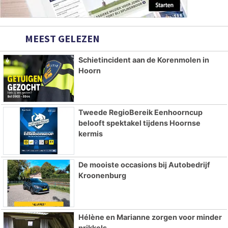
MEEST GELEZEN
Schietincident aan de Korenmolen in
Hoorn
Tweede RegioBereik Eenhoorncup
belooft spektakel tijdens Hoornse
kermis
De mooiste occasions bij Autobedrijf
Kroonenburg
Hélène en Marianne zorgen voor minder
prikkels