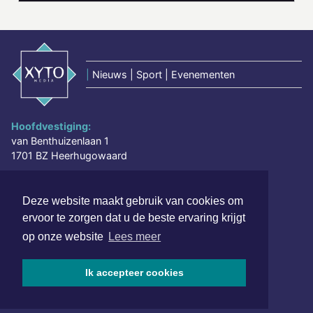
|
Nieuws | Sport | Evenementen
Hoofdvestiging:
van Benthuizenlaan 1
1701 BZ Heerhugowaard
072 8200 600
redactie@xyto.nl
Deze website maakt gebruik van cookies om
www.xyto.nl
ervoor te zorgen dat u de beste ervaring krijgt
op onze website
Lees meer
SOCIAL MEDIA
Ik accepteer cookies
NIEUWSBRIEF AANMELDEN