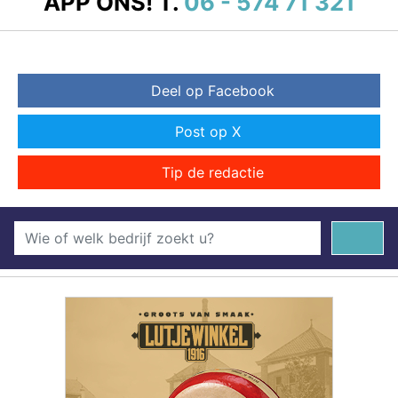
APP ONS!
T.
06 - 574 71 321
Deel op Facebook
Post op X
Tip de redactie