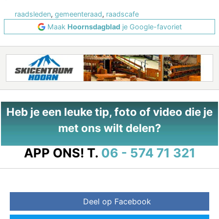
raadsleden
,
gemeenteraad
,
raadscafe
Maak
Hoornsdagblad
je Google-favoriet
Heb je een leuke tip, foto of video die je
met ons wilt delen?
APP ONS!
T.
06 - 574 71 321
Deel op Facebook