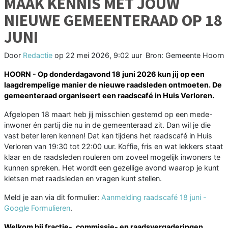
MAAK KENNIS MET JOUW
NIEUWE GEMEENTERAAD OP 18
JUNI
Door
Redactie
op
22 mei 2026, 9:02 uur
Bron: Gemeente Hoorn
HOORN - Op donderdagavond 18 juni 2026 kun jij op een
laagdrempelige manier de nieuwe raadsleden ontmoeten. De
gemeenteraad organiseert een raadscafé in Huis Verloren.
Afgelopen 18 maart heb jij misschien gestemd op een mede-
inwoner én partij die nu in de gemeenteraad zit. Dan wil je die
vast beter leren kennen! Dat kan tijdens het raadscafé in Huis
Verloren van 19:30 tot 22:00 uur. Koffie, fris en wat lekkers staat
klaar en de raadsleden rouleren om zoveel mogelijk inwoners te
kunnen spreken. Het wordt een gezellige avond waarop je kunt
kletsen met raadsleden en vragen kunt stellen.
Meld je aan via dit formulier:
Aanmelding raadscafé 18 juni -
Google Formulieren
.
Welkom bij fractie-, commissie- en raadsvergaderingen