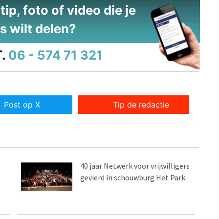
ip, foto of video die je
s wilt delen?
.
06 - 574 71 321
Post op X
Tip de redactie
40 jaar Netwerk voor vrijwilligers
gevierd in schouwburg Het Park