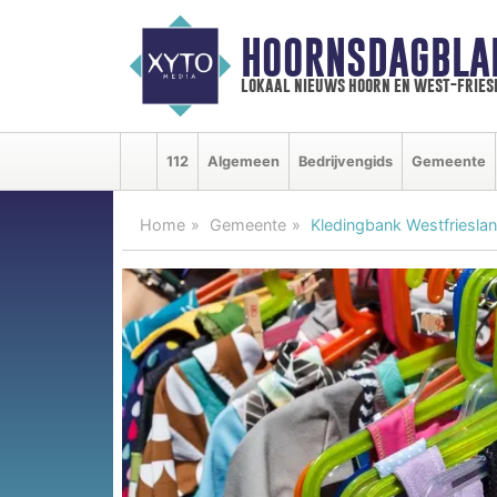
HOORNSDAGBLA
lokaal nieuws hoorn en west-fries
112
Algemeen
Bedrijvengids
Gemeente
Home
Gemeente
Kledingbank Westfriesla