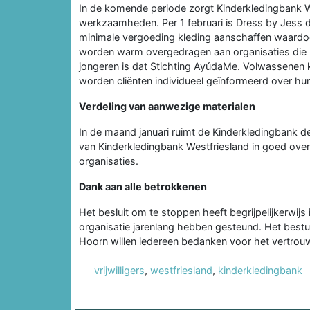
In de komende periode zorgt Kinderkledingbank W
werkzaamheden. Per 1 februari is Dress by Jess d
minimale vergoeding kleding aanschaffen waardo
worden warm overgedragen aan organisaties die 
jongeren is dat Stichting AyúdaMe. Volwassenen k
worden cliënten individueel geïnformeerd over hun
Verdeling van aanwezige materialen
In de maand januari ruimt de Kinderkledingbank d
van Kinderkledingbank Westfriesland in goed over
organisaties.
Dank aan alle betrokkenen
Het besluit om te stoppen heeft begrijpelijkerwijs i
organisatie jarenlang hebben gesteund. Het best
Hoorn willen iedereen bedanken voor het vertrouw
vrijwilligers
,
westfriesland
,
kinderkledingbank