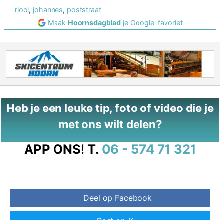
riool
,
johannes
,
poststraat
Maak
Hoornsdagblad
je Google-favoriet
Heb je een leuke tip, foto of video die je
met ons wilt delen?
APP ONS!
T.
06 - 574 71 321
Deel op Facebook