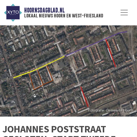
HOORNSDAGBLAD.NL
lokaal nieuws hoorn en west-friesland
JOHANNES POSTSTRAAT