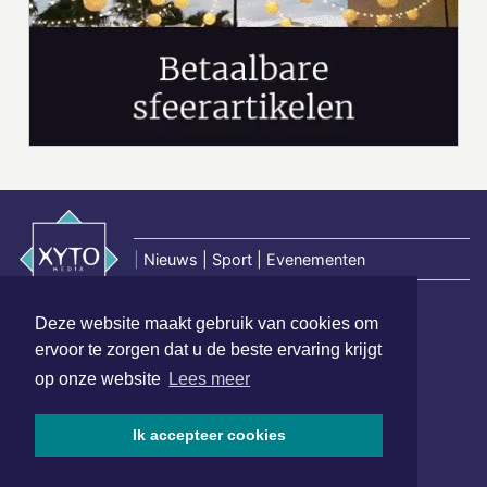
|
Nieuws | Sport | Evenementen
Deze website maakt gebruik van cookies om
Hoofdvestiging:
ervoor te zorgen dat u de beste ervaring krijgt
van Benthuizenlaan 1
op onze website
Lees meer
1701 BZ Heerhugowaard
072 8200 600
Ik accepteer cookies
redactie@xyto.nl
www.xyto.nl