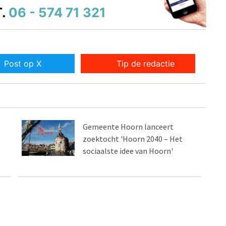
.
06 - 574 71 321
Post op X
Tip de redactie
Gemeente Hoorn lanceert
zoektocht 'Hoorn 2040 – Het
sociaalste idee van Hoorn'