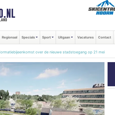
D.NL
land
Regionaal
Specials
Sport
Uitgaan
Vacatures
Contact
formatiebijeenkomst over de nieuwe stadstoegang op 21 mei