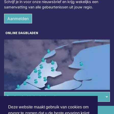
Schrijf je in voor onze nieuwsbrief en krijg wekelijks een
samenvatting van alle gebeurtenissen uit jouw regio.
Aanmelden
ONLINE DAGBLADEN
Overige dagbladen in de regio
Deze website maakt gebruik van cookies om
Algemene voorwaarden
ervoor te zorgen dat u de beste ervaring krijgt