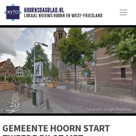
HOORNSDAGBLAD.NL
lokaal nieuws hoorn en west-friesland
GEMEENTE HOORN START