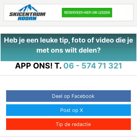
Heb je een leuke tip, foto of video die je
met ons wilt delen?
APP ONS!
T.
06 - 574 71 321
Deel op Facebook
Post op X
Tip de redactie