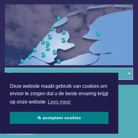
Overige dagbladen in de regio
Deze website maakt gebruik van cookies om
Algemene voorwaarden
ervoor te zorgen dat u de beste ervaring krijgt
op onze website
Lees meer
Disclaimer
Privacy Statement
Ik accepteer cookies
Copyright (c) 2026 | Hoornsdagblad.nl - Alle rechten
voorbehouden