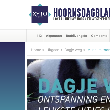
HOORNSDAGBLA
lokaal nieuws hoorn en west-fries
112
Algemeen
Bedrijvengids
Gemeente
Home
Uitgaan
Dagje weg
Museum toont