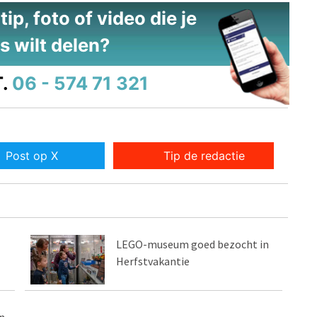
ip, foto of video die je
s wilt delen?
.
06 - 574 71 321
Post op X
Tip de redactie
LEGO-museum goed bezocht in
Herfstvakantie
n