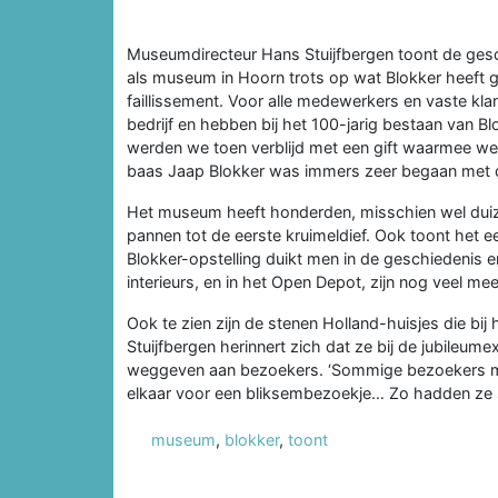
Museumdirecteur Hans Stuijfbergen toont de ges
als museum in Hoorn trots op wat Blokker heeft g
faillissement. Voor alle medewerkers en vaste klan
bedrijf en hebben bij het 100-jarig bestaan van B
werden we toen verblijd met een gift waarmee we
baas Jaap Blokker was immers zeer begaan met
Het museum heeft honderden, misschien wel duize
pannen tot de eerste kruimeldief. Ook toont het ee
Blokker-opstelling duikt men in de geschiedenis en
interieurs, en in het Open Depot, zijn nog veel me
Ook te zien zijn de stenen Holland-huisjes die bi
Stuijfbergen herinnert zich dat ze bij de jubileum
weggeven aan bezoekers. ‘Sommige bezoekers m
elkaar voor een bliksembezoekje… Zo hadden ze s
museum
,
blokker
,
toont