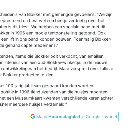
chiedenis van Blokker met gemengde gevoelens: “We zijn
epresteerd en best wel een beetje verdrietig over het
ten is dit triest. We hebben een speciale band met dit
lokker in 1996 een mooie tentoonstelling getoond. Ook
 een lift in ons pand konden bouwen. Toenmalig Blokker-
 de gehandicapte medemens.”
nden, items die Blokker ooit verkocht, van emaillen
n interieur van een oud Blokker-winkeltje. In de nieuwe
 ontwikkeling van het bedrijf. Maar verspreid over talloze
er Blokker producten te zien.
j het 100-jarig jubileum gespaard konden worden.
expositie in 1996 tienduizenden van die huisjes mochten
et een Museumkaart kwamen verschillende keren achter
nel meerdere huisjes verzameld.”
Maak
Hoornsdagblad
je Google-favoriet