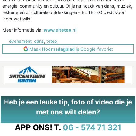
energie, community en cultuur. Of je nu houdt van dans, muziek,
lekker eten of culturele ontdekkingen – EL TETEO biedt voor
ieder wat wils.
Meer informatie via:
www.elteteo.nl
evenement
,
dans
,
teteo
Maak
Hoornsdagblad
je Google-favoriet
Heb je een leuke tip, foto of video die je
met ons wilt delen?
APP ONS!
T.
06 - 574 71 321