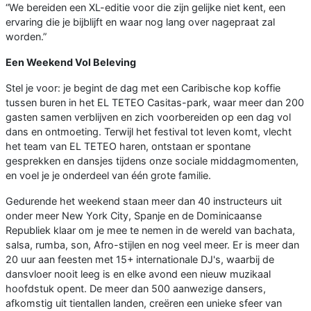
“We bereiden een XL-editie voor die zijn gelijke niet kent, een
ervaring die je bijblijft en waar nog lang over nagepraat zal
worden.”
Een Weekend Vol Beleving
Stel je voor: je begint de dag met een Caribische kop koffie
tussen buren in het EL TETEO Casitas-park, waar meer dan 200
gasten samen verblijven en zich voorbereiden op een dag vol
dans en ontmoeting. Terwijl het festival tot leven komt, vlecht
het team van EL TETEO haren, ontstaan er spontane
gesprekken en dansjes tijdens onze sociale middagmomenten,
en voel je je onderdeel van één grote familie.
Gedurende het weekend staan meer dan 40 instructeurs uit
onder meer New York City, Spanje en de Dominicaanse
Republiek klaar om je mee te nemen in de wereld van bachata,
salsa, rumba, son, Afro-stijlen en nog veel meer. Er is meer dan
20 uur aan feesten met 15+ internationale DJ's, waarbij de
dansvloer nooit leeg is en elke avond een nieuw muzikaal
hoofdstuk opent. De meer dan 500 aanwezige dansers,
afkomstig uit tientallen landen, creëren een unieke sfeer van