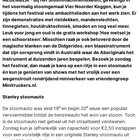
het voormalig stoomgemaal Vier Noorder Koggen, kun je
tijdens het festival vele ambachtslieden aan het werk zien. Er
zijn demonstraties met rietdekken, mandenvlechten,
tinnegieten, houtdruktechniek, smeden en nog veel meer.
Leuk voor jong en oud is de gratis workshop ‘Hoe metsel je
een schoorsteen’. Misschien raak je ook betoverd door de
magische klanken van de Didgeridoo, een blaasinstrument
dat zijn oorsprong vindt in Australië waar de Aboriginals het
instrument al duizenden jaren bespelen. Bezoek je zondag
het festival, dan maak je kans op een ritje in een stoomauto
én kun je genieten van shows met het vrolijk over een
wegencircuit rondrijdend miniverkeer van vriendengroep
Minitruckers.nl.
Stanley stoomauto
e
e
De stoomauto was eind 19
en begin 20
eeuw een populair
vervoermiddel totdat de benzineauto het won van stoom. Toch
is de stoomauto niet geheel uit het straatbeeld verdwenen.
Zondag kun je (afhankelijk van capaciteit) voor €2,50 instappen
voor een vorstelijk ritje in een originele Stanley stoomauto uit