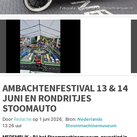
Vorige
V
AMBACHTENFESTIVAL 13 & 14
JUNI EN RONDRITJES
STOOMAUTO
Door
Redactie
op
1 juni 2026,
Bron:
Nederlands
13:26 uur
Stoommachinemuseum
MEDEMBLIK - Bij het Stoommachinemuseum, gevestigd in