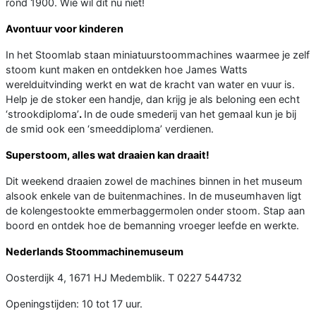
rond 1900. Wie wil dit nu niet!
Avontuur voor kinderen
In het Stoomlab staan miniatuurstoommachines waarmee je zelf
stoom kunt maken en ontdekken hoe James Watts
werelduitvinding werkt en wat de kracht van water en vuur is.
Help je de stoker een handje, dan krijg je als beloning een echt
‘strookdiploma’
.
In de oude smederij van het gemaal kun je bij
de smid ook een ‘smeeddiploma’ verdienen.
Superstoom, alles wat draaien kan draait!
Dit weekend draaien zowel de machines binnen in het museum
alsook enkele van de buitenmachines. In de museumhaven ligt
de kolengestookte emmerbaggermolen onder stoom. Stap aan
boord en ontdek hoe de bemanning vroeger leefde en werkte.
Nederlands Stoommachinemuseum
Oosterdijk 4, 1671 HJ Medemblik. T 0227 544732
Openingstijden: 10 tot 17 uur.