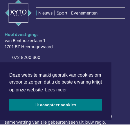
|
Nieuws | Sport | Evenementen
Hoofdvestiging:
van Benthuizenlaan 1
1701 BZ Heerhugowaard
072 8200 600
redactie@xyto.nl
www.xyto.nl
Deze website maakt gebruik van cookies om
ervoor te zorgen dat u de beste ervaring krijgt
SOCIAL MEDIA
op onze website
Lees meer
Ik accepteer cookies
NIEUWSBRIEF AANMELDEN
Schrijf je in voor onze nieuwsbrief en krijg wekelijks een
samenvatting van alle gebeurtenissen uit jouw regio.