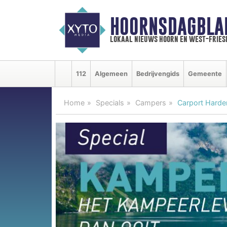
HOORNSDAGBLA
lokaal nieuws hoorn en west-fries
112
Algemeen
Bedrijvengids
Gemeente
Home
Specials
Campers
Carport Harder