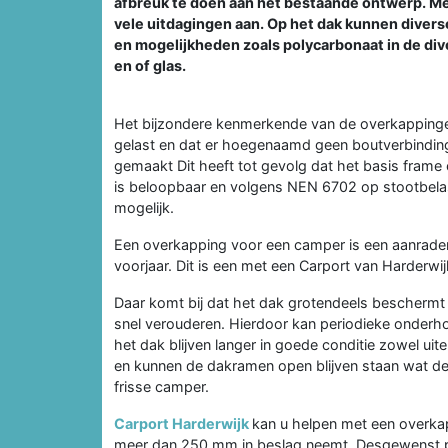
afbreuk te doen aan het bestaande ontwerp. Me
vele uitdagingen aan. Op het dak kunnen diver
en mogelijkheden zoals polycarbonaat in de di
en of glas.
Het bijzondere kenmerkende van de overkappinge
gelast en dat er hoegenaamd geen boutverbinding 
gemaakt Dit heeft tot gevolg dat het basis frame 
is beloopbaar en volgens NEN 6702 op stootbelasti
mogelijk.
Een overkapping voor een camper is een aanrader
voorjaar. Dit is een met een Carport van Harderwi
Daar komt bij dat het dak grotendeels beschermt 
snel verouderen. Hierdoor kan periodieke onder
het dak blijven langer in goede conditie zowel uiter
en kunnen de dakramen open blijven staan wat de 
frisse camper.
Carport Harderwijk
kan u helpen met een overkap
meer dan 250 mm in beslag neemt. Desgewenst pa