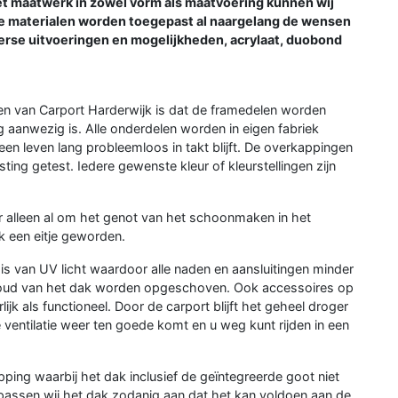
t maatwerk in zowel vorm als maatvoering kunnen wij
se materialen worden toegepast al naargelang de wensen
verse uitvoeringen en mogelijkheden, acrylaat, duobond
n van Carport Harderwijk is dat de framedelen worden
aanwezig is. Alle onderdelen worden in eigen fabriek
een leven lang probleemloos in takt blijft. De overkappingen
ng getest. Iedere gewenste kleur of kleurstellingen zijn
 alleen al om het genot van het schoonmaken in het
jk een eitje geworden.
is van UV licht waardoor alle naden en aansluitingen minder
houd van het dak worden opgeschoven. Ook accessoires op
lijk als functioneel. Door de carport blijft het geheel droger
ventilatie weer ten goede komt en u weg kunt rijden in een
ping waarbij het dak inclusief de geïntegreerde goot niet
ssen wij het dak zodanig aan dat het kan voldoen aan de