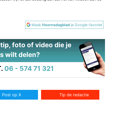
Maak
Hoornsdagblad
je Google-favoriet
ip, foto of video die je
s wilt delen?
.
06 - 574 71 321
Post op X
Tip de redactie