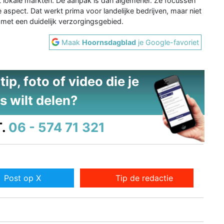
et lokale markten. De aanpak is dan algemener. Ze focussen
 aspect. Dat werkt prima voor landelijke bedrijven, maar niet
 met een duidelijk verzorgingsgebied.
Maak
Hoornsdagblad
je Google-favoriet
ip, foto of video die je
s wilt delen?
.
06 - 574 71 321
Post op X
Tip de redactie