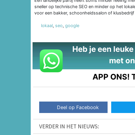
Een landelijke partij heeft soms minder feeling m
sneller op technische SEO en minder op het lokale
voor een bakker, schoonheidssalon of klusbedrijf
lokaal
,
seo
,
google
Heb je een leuke t
met on
APP ONS!
T
Deel op Facebook
VERDER IN HET NIEUWS: