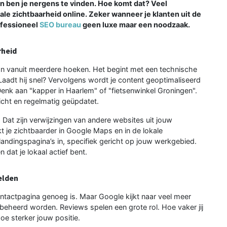
en ben je nergens te vinden. Hoe komt dat? Veel
e zichtbaarheid online. Zeker wanneer je klanten uit de
ofessioneel
SEO bureau
geen luxe maar een noodzaak.
rheid
n vanuit meerdere hoeken. Het begint met een technische
? Laadt hij snel? Vervolgens wordt je content geoptimaliseerd
Denk aan "kapper in Haarlem" of "fietsenwinkel Groningen".
icht en regelmatig geüpdatet.
 Dat zijn verwijzingen van andere websites uit jouw
kt je zichtbaarder in Google Maps en in de lokale
landingspagina’s in, specifiek gericht op jouw werkgebied.
 dat je lokaal actief bent.
elden
tactpagina genoeg is. Maar Google kijkt naar veel meer
f beheerd worden. Reviews spelen een grote rol. Hoe vaker jij
oe sterker jouw positie.