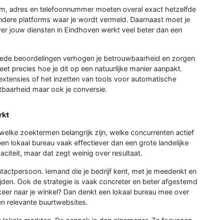
aam, adres en telefoonnummer moeten overal exact hetzelfde
le andere platforms waar je wordt vermeld. Daarnaast moet je
over jouw diensten in Eindhoven werkt veel beter dan een
oede beoordelingen verhogen je betrouwbaarheid en zorgen
et precies hoe je dit op een natuurlijke manier aanpakt.
xtensies of het inzetten van tools voor automatische
htbaarheid maar ook je conversie.
rkt
elke zoektermen belangrijk zijn, welke concurrenten actief
n lokaal bureau vaak effectiever dan een grote landelijke
aciteit, maar dat zegt weinig over resultaat.
ntactpersoon. Iemand die je bedrijf kent, met je meedenkt en
ijden. Ook de strategie is vaak concreter en beter afgestemd
rkeer naar je winkel? Dan denkt een lokaal bureau mee over
en relevante buurtwebsites.