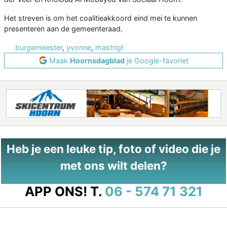
Het streven is om het coalitieakkoord eind mei te kunnen
presenteren aan de gemeenteraad.
burgemeester
,
yvonne
,
mastrigt
Maak
Hoornsdagblad
je Google-favoriet
Heb je een leuke tip, foto of video die je
met ons wilt delen?
APP ONS!
T.
06 - 574 71 321