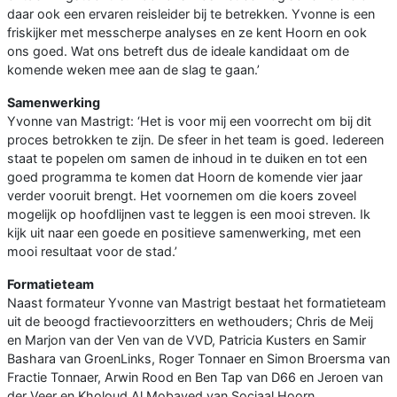
daar ook een ervaren reisleider bij te betrekken. Yvonne is een
friskijker met messcherpe analyses en ze kent Hoorn en ook
ons goed. Wat ons betreft dus de ideale kandidaat om de
komende weken mee aan de slag te gaan.’
Samenwerking
Yvonne van Mastrigt: ‘Het is voor mij een voorrecht om bij dit
proces betrokken te zijn. De sfeer in het team is goed. Iedereen
staat te popelen om samen de inhoud in te duiken en tot een
goed programma te komen dat Hoorn de komende vier jaar
verder vooruit brengt. Het voornemen om die koers zoveel
mogelijk op hoofdlijnen vast te leggen is een mooi streven. Ik
kijk uit naar een goede en positieve samenwerking, met een
mooi resultaat voor de stad.’
Formatieteam
Naast formateur Yvonne van Mastrigt bestaat het formatieteam
uit de beoogd fractievoorzitters en wethouders; Chris de Meij
en Marjon van der Ven van de VVD, Patricia Kusters en Samir
Bashara van GroenLinks, Roger Tonnaer en Simon Broersma van
Fractie Tonnaer, Arwin Rood en Ben Tap van D66 en Jeroen van
der Veer en Kholoud Al Mobayed van Sociaal Hoorn.