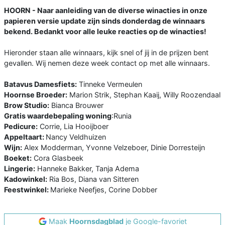
HOORN - Naar aanleiding van de diverse winacties in onze
papieren versie update zijn sinds donderdag de winnaars
bekend. Bedankt voor alle leuke reacties op de winacties!
Hieronder staan alle winnaars, kijk snel of jij in de prijzen bent
gevallen. Wij nemen deze week contact op met alle winnaars.
Batavus Damesfiets:
Tinneke Vermeulen
Hoornse Broeder:
Marion Strik, Stephan Kaaij, Willy Roozendaal
Brow Studio:
Bianca Brouwer
Gratis waardebepaling woning
:Runia
Pedicure:
Corrie, Lia Hooijboer
Appeltaart:
Nancy Veldhuizen
Wijn:
Alex Modderman, Yvonne Velzeboer, Dinie Dorresteijn
Boeket:
Cora Glasbeek
Lingerie:
Hanneke Bakker, Tanja Adema
Kadowinkel:
Ria Bos, Diana van Sitteren
Feestwinkel:
Marieke Neefjes, Corine Dobber
Maak
Hoornsdagblad
je Google-favoriet