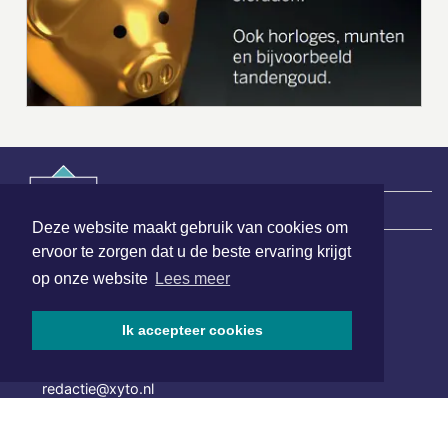
|
Nieuws | Sport | Evenementen
Deze website maakt gebruik van cookies om
ervoor te zorgen dat u de beste ervaring krijgt
op onze website
Lees meer
Hoofdvestiging:
van Benthuizenlaan 1
1701 BZ Heerhugowaard
Ik accepteer cookies
072 8200 600
redactie@xyto.nl
www.xyto.nl