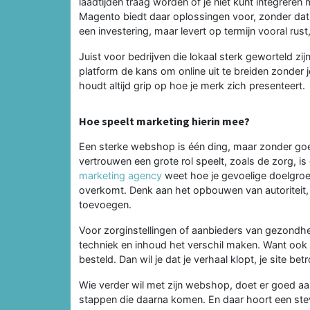
laadtijden traag worden of je niet kunt integreren m
Magento biedt daar oplossingen voor, zonder dat 
een investering, maar levert op termijn vooral rus
Juist voor bedrijven die lokaal sterk geworteld zi
platform de kans om online uit te breiden zonder je
houdt altijd grip op hoe je merk zich presenteert.
Hoe speelt marketing hierin mee?
Een sterke webshop is één ding, maar zonder goede
vertrouwen een grote rol speelt, zoals de zorg, is
marketing agency
weet hoe je gevoelige doelgroep
overkomt. Denk aan het opbouwen van autoriteit,
toevoegen.
Voor zorginstellingen of aanbieders van gezondh
techniek en inhoud het verschil maken. Want ook
besteld. Dan wil je dat je verhaal klopt, je site 
Wie verder wil met zijn webshop, doet er goed aan
stappen die daarna komen. En daar hoort een stev