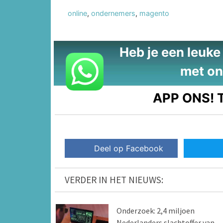
online
,
ondernemers
,
magento
Heb je een leuke t
met on
APP ONS!
T
Deel op Facebook
VERDER IN HET NIEUWS:
Onderzoek: 2,4 miljoen
Nederlanders slachtoffer van