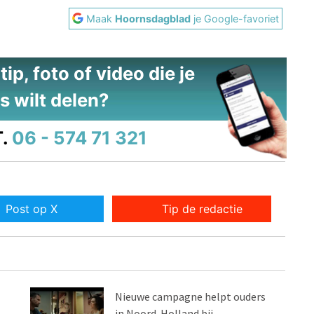
Maak
Hoornsdagblad
je Google-favoriet
ip, foto of video die je
s wilt delen?
.
06 - 574 71 321
Post op X
Tip de redactie
Nieuwe campagne helpt ouders
in Noord-Holland bij