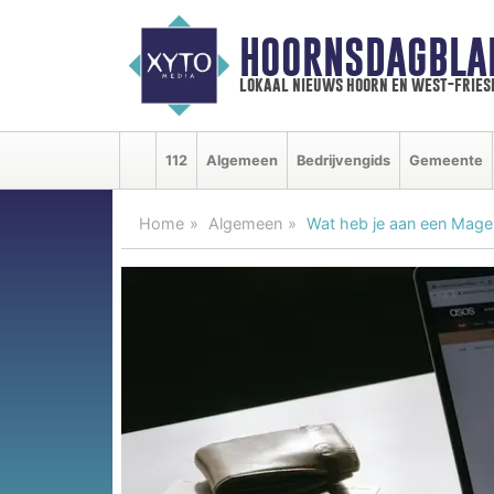
HOORNSDAGBLA
lokaal nieuws hoorn en west-fries
112
Algemeen
Bedrijvengids
Gemeente
Home
Algemeen
Wat heb je aan een Magen