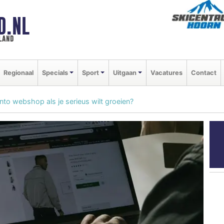
D.NL
land
Regionaal
Specials
Sport
Uitgaan
Vacatures
Contact
to webshop als je serieus wilt groeien?