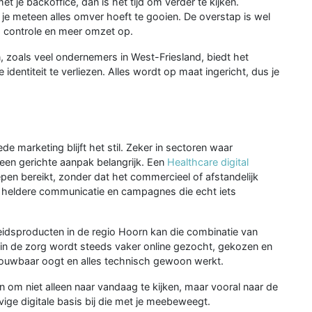
et je backoffice, dan is het tijd om verder te kijken.
je meteen alles omver hoeft te gooien. De overstap is wel
t, controle en meer omzet op.
jn, zoals veel ondernemers in West-Friesland, biedt het
 identiteit te verliezen. Alles wordt op maat ingericht, dus je
 marketing blijft het stil. Zeker in sectoren waar
 een gerichte aanpak belangrijk. Een
Healthcare digital
en bereikt, zonder dat het commercieel of afstandelijk
 heldere communicatie en campagnes die echt iets
eidsproducten in de regio Hoorn kan die combinatie van
 in de zorg wordt steeds vaker online gezocht, gekozen en
betrouwbaar oogt en alles technisch gewoon werkt.
 om niet alleen naar vandaag te kijken, maar vooral naar de
ige digitale basis bij die met je meebeweegt.