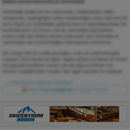
Balans tussen innovatie en vertrouwen
Uiteindelijk draait het om vertrouwen. Ondernemers willen
vernieuwen, verenigingen willen meebewegen, maar niemand wil
risico lopen op onduidelijke geldstromen of reputatieschade. De
komende jaren zal Hoorn, net als veel andere gemeenten,
zoeken naar een balans tussen openstaan voor innovatie en
vasthouden aan overzichtelijke, betrouwbare structuren.
Dat vraagt niet om snelle sprongen, maar om weloverwogen
stappen. Door kennis te delen, regels serieus te nemen en lokaal
het gesprek te blijven voeren, kan de regio profiteren van
nieuwe mogelijkheden zonder haar eigen karakter te verliezen.
ondernemers
,
digitale
,
betalingen
Maak
Hoornsdagblad
je Google-favoriet