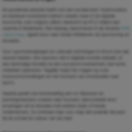
De groeiende adoptie heeft ook een sociale kant. Huishoudens
en bedrijven investeren indirect steeds meer in de digitale
economie, wat volgens cijfers neerkomt op €1,2 miljard aan
waarde in Nederland. Dat bedrag, beschreven in de recente
DNB
rapportage
, sijpelt door naar lokale initiatieven via sponsoring en
donaties.
Voor sportverenigingen en culturele stichtingen in Hoorn kan dat
kansen bieden. Een sponsor die in digitale munten betaalt, of
een eenmalige donatie na een succesvol evenement, kan extra
middelen opleveren. Tegelijk roept het vragen op over
koersschommelingen en het moment van omwisselen naar
euro’s.
Daarbij speelt ook kennisdeling een rol. Besturen en
penningmeesters zoeken naar houvast, bijvoorbeeld door
ervaringen uit te wisselen met andere clubs of lokale
ondernemers. Zo ontstaat stap voor stap een praktijk die past
bij de schaal en cultuur van de stad.