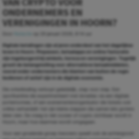
VAN CRYPTO VOOR
ONDERNEMERS EN
VERENIGINGEN IN HOORN?
Door
Redactie
op
29 januari 2026, 8:14 uur
Digitale betalingen zijn al jaren onderdeel van het dagelijkse
leven in Hoorn. Pinpassen, betaalapps en online facturatie
zijn ingeburgerd bij winkels, horeca en verenigingen. Tegelijk
groeit de belangstelling voor alternatieve betaalmiddelen,
vooral onder ondernemers die klanten van buiten de regio
bedienen of actief zijn in de digitale economie.
Die ontwikkeling verloopt geleidelijk, stap voor stap. Een
sportkantine die experimenteert met donaties via een digitale
portemonnee, of een evenementenorganisator die tickets ook
online verhandelt: het zijn kleine stappen die samen iets groters
laten zien. De vraag is niet zozeer of crypto zichtbaar wordt in
Hoorn, maar hoe daarmee wordt omgegaan.
Voor een groeiende groep inwoners speelt ook de achtergrond