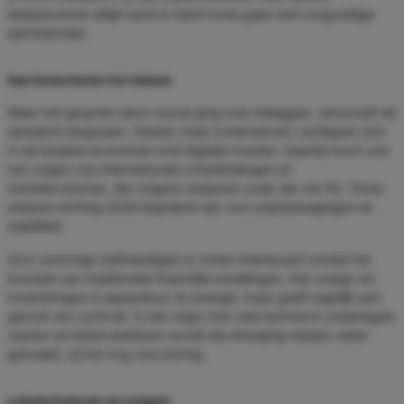
betaalvormen altijd hand in hand moet gaan met zorgvuldige
administratie.
Van investeren tot minen
Waar het gesprek eerst vooral ging over beleggen, verschuift de
aandacht langzaam. Steeds meer ondernemers verdiepen zich
in de bredere economie rond digitale munten. Daarbij hoort ook
het volgen van internationale ontwikkelingen en
handelsvolumes, die volgens analyses zoals die van NL Times
analyse richting 2026 bepalend zijn voor prijsbewegingen en
stabiliteit.
Voor sommige zelfstandigen is minen interessant omdat het
losstaat van traditionele financiële instellingen. Het vraagt om
investeringen in apparatuur en energie, maar geeft tegelijk een
gevoel van controle. In een regio met veel technisch onderlegde
zzp’ers en kleine bedrijven wordt die afweging steeds vaker
gemaakt, zij het nog voorzichtig.
Lokale kansen en vragen