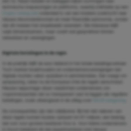
een rol. Naast betalen en beleggen kijken sommigen naar
technische toepassingen en platforms, waarbij oriëntatie op een
Crypto mining site
onderdeel is van een bredere zoektocht naar
nieuwe inkomstenbronnen en meer financiële autonomie, zonder
dat dit meteen het straatbeeld verandert. Die interesse blijft
vaak binnenskamers, maar voedt wel gesprekken binnen
netwerken en verenigingen.
Digitale betalingen in de regio
In de praktijk blijft de euro leidend in het lokale betalingsverkeer.
Toch merken boekhouders en ondernemersverenigingen dat
digitale munten vaker opduiken in administraties. Dat vraagt om
aanpassing, zeker nu de Europese Unie de regels aanscherpt.
Nieuwe rapportage-eisen verplichten ondernemers om
cryptotransacties net zo transparant vast te leggen als reguliere
betalingen, zoals uiteengezet in de uitleg over
DAC8 wetgeving
.
De consequenties zijn niet vrijblijvend. Bij het niet naleven van
deze regels kunnen boetes oplopen tot €1 miljoen, een bedrag
dat ook voor grotere bedrijven fors is. Voor kleine ondernemers
in Hoorn betekent dit dat experimenteren met nieuwe