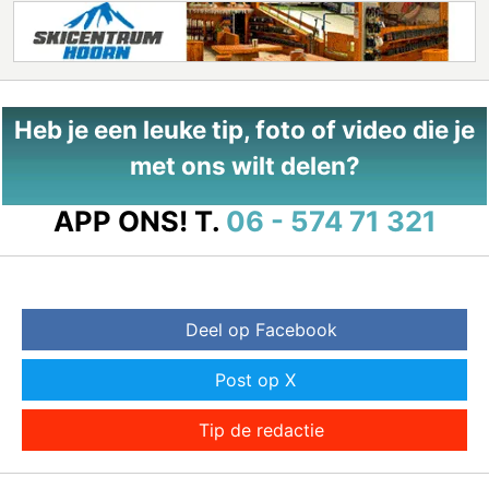
Heb je een leuke tip, foto of video die je
met ons wilt delen?
APP ONS!
T.
06 - 574 71 321
Deel op Facebook
Post op X
Tip de redactie