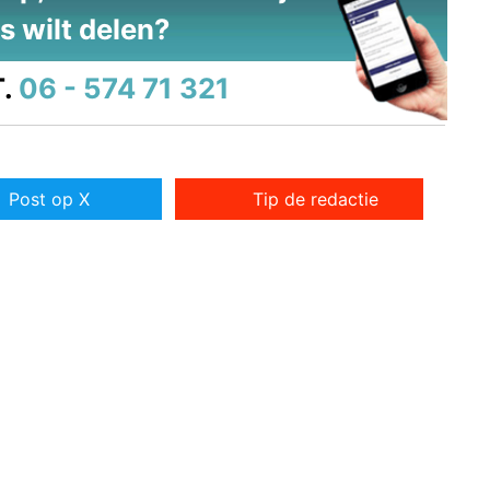
s wilt delen?
.
06 - 574 71 321
Post op X
Tip de redactie