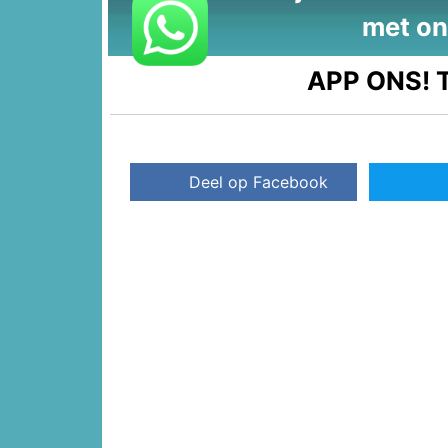
met on
APP ONS!
T
Deel op Facebook