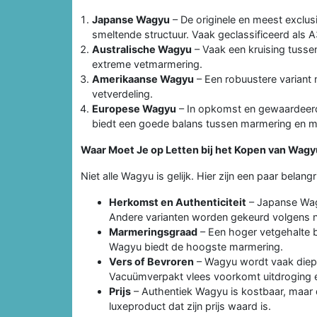
Japanse Wagyu
– De originele en meest exclus
smeltende structuur. Vaak geclassificeerd als A
Australische Wagyu
– Vaak een kruising tusse
extreme vetmarmering.
Amerikaanse Wagyu
– Een robuustere variant
vetverdeling.
Europese Wagyu
– In opkomst en gewaardeerd 
biedt een goede balans tussen marmering en mil
Waar Moet Je op Letten bij het Kopen van Wag
Niet alle Wagyu is gelijk. Hier zijn een paar belan
Herkomst en Authenticiteit
– Japanse Wagy
Andere varianten worden gekeurd volgens n
Marmeringsgraad
– Een hoger vetgehalte b
Wagyu biedt de hoogste marmering.
Vers of Bevroren
– Wagyu wordt vaak diepg
Vacuümverpakt vlees voorkomt uitdroging 
Prijs
– Authentiek Wagyu is kostbaar, maar
luxeproduct dat zijn prijs waard is.