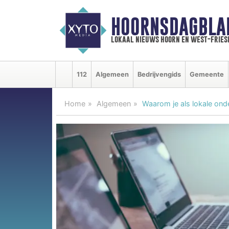
HOORNSDAGBLA
lokaal nieuws hoorn en west-fries
112
Algemeen
Bedrijvengids
Gemeente
Home
Algemeen
Waarom je als lokale ond