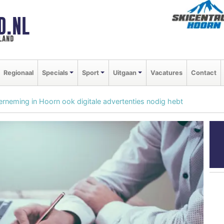
D.NL
land
Regionaal
Specials
Sport
Uitgaan
Vacatures
Contact
erneming in Hoorn ook digitale advertenties nodig hebt