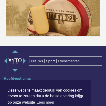
|
Nieuws | Sport | Evenementen
Hoofdvestiging:
van Benthuizenlaan 1
1701 BZ Heerhugowaard
Deze website maakt gebruik van cookies om
ervoor te zorgen dat u de beste ervaring krijgt
072 8200 600
op onze website
Lees meer
redactie@xyto.nl