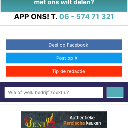
met ons wilt delen?
APP ONS!
T.
06 - 574 71 321
Deel op Facebook
Post op X
Tip de redactie