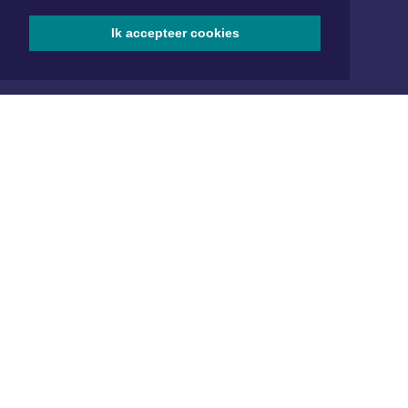
www.xyto.nl
Ik accepteer cookies
SOCIAL MEDIA
NIEUWSBRIEF AANMELDEN
Schrijf je in voor onze nieuwsbrief en krijg wekelijks een
samenvatting van alle gebeurtenissen uit jouw regio.
Aanmelden
ONLINE DAGBLADEN