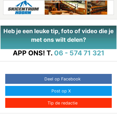
Heb je een leuke tip, foto of video die je
met ons wilt delen?
APP ONS!
T.
06 - 574 71 321
Deel op Facebook
Post op X
Tip de redactie