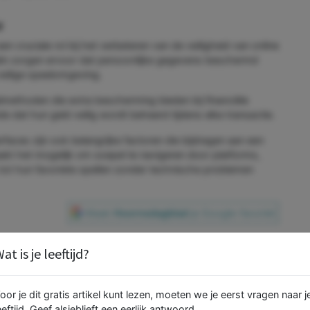
d
 cruciale rol bij het verbeteren van de veiligheid van online
ën zorgen ervoor dat persoonlijke gegevens beschermd
 veilige speelomgeving.
lmethoden die extra bescherming bieden bij financiële
e dat hun geld veilig wordt beheerd tijdens elke transactie.
erfaces zijn ook belangrijke factoren die bijdragen aan een
kt het mogelijk om soepel te navigeren door platforms,
ot hun favoriete spellen zonder technische problemen
Maak
Hoornsdagblad
je Google-favoriet
at is je leeftijd?
ip, foto of video die je
s wilt delen?
oor je dit gratis artikel kunt lezen, moeten we je eerst vragen naar j
eeftijd. Geef alsjeblieft een eerlijk antwoord.