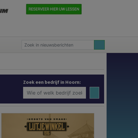
Zoek een bedrijf in Hoorn: