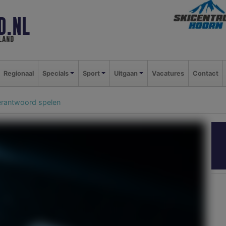
D.NL
land
Regionaal
Specials
Sport
Uitgaan
Vacatures
Contact
verantwoord spelen