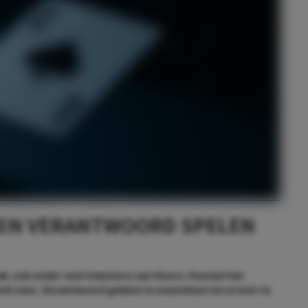
N EN VERANTWOORD SPELEN
ak, ook onder veel inwoners van Hoorn. Hoewel het
 zich mee. Verantwoord gokken is essentieel om ervoor te