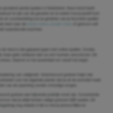
n groeiend aantal spelers in Nederland. Deze trend biedt
ewust te zijn van de gevaren en te weten hoe je jezelf kunt
s en voorbereiding kun je genieten van je favoriete spellen
oek bent naar de
beste casino zonder cruks
of gewoon wilt
iedt waardevolle inzichten.
de risico's die gepaard gaan met online spellen. Zonder
 meer geld verliezen dan ze zich kunnen veroorloven. Dit
 stress. Daarom is het essentieel om vanaf het begin
nadering van veiligheid. Verantwoord gokken helpt niet
rbetert ook het algehele plezier dat je uit de activiteit haalt.
ieten van de spanning zonder onnodige zorgen.
oord gokken een blijvende praktijk moet zijn. Consistentie
rvoor dat je altijd binnen veilige grenzen blijft spelen. Dit
kgedrag nog steeds in lijn is met je persoonlijke en