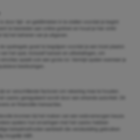
door tijd- en geldlimieten in te stellen voordat je begint
bent te besteden aan online gokken en houd je hier strikt
 bij het beheren van je uitgaven.
 de spelregels goed te begrijpen voordat je een inzet plaatst.
van het spel, inclusief kansen en uitbetalingen, om
 emoties speelt ook een grote rol. Vermijd spelen wanneer je
pulsieve beslissingen.
zijn er verschillende factoren om rekening mee te houden.
het casino gereguleerd wordt door een erkende autoriteit. Dit
ens en financiële transacties.
devolle bronnen bij het maken van een weloverwogen keuze.
andere spelers hun ervaringen met het casino hebben
eilige betaalmethoden aanbiedt die versleuteling gebruiken
 mogelijk blijft.