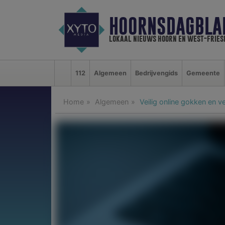
HOORNSDAGBLA
lokaal nieuws hoorn en west-fries
112
Algemeen
Bedrijvengids
Gemeente
Home
Algemeen
Veilig online gokken en 