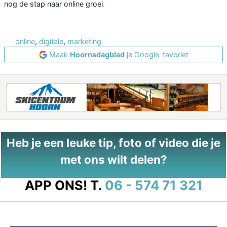
nog de stap naar online groei.
online
,
digitale
,
marketing
Maak
Hoornsdagblad
je Google-favoriet
Heb je een leuke tip, foto of video die je
met ons wilt delen?
APP ONS!
T.
06 - 574 71 321