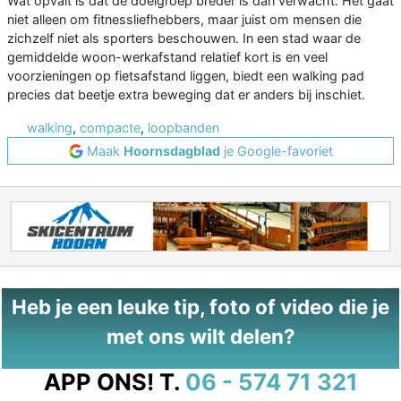
Wat opvalt is dat de doelgroep breder is dan verwacht. Het gaat
niet alleen om fitnessliefhebbers, maar juist om mensen die
zichzelf niet als sporters beschouwen. In een stad waar de
gemiddelde woon-werkafstand relatief kort is en veel
voorzieningen op fietsafstand liggen, biedt een walking pad
precies dat beetje extra beweging dat er anders bij inschiet.
walking
,
compacte
,
loopbanden
Maak
Hoornsdagblad
je Google-favoriet
Heb je een leuke tip, foto of video die je
met ons wilt delen?
APP ONS!
T.
06 - 574 71 321