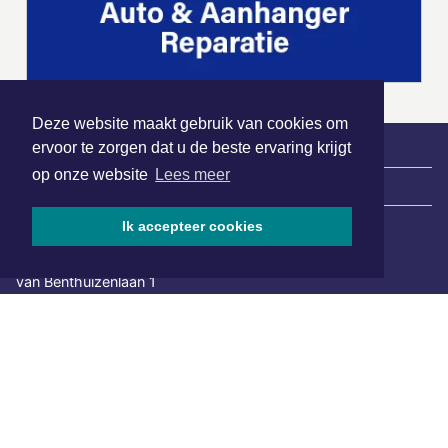
Deze website maakt gebruik van cookies om
ervoor te zorgen dat u de beste ervaring krijgt
op onze website
Lees meer
|
Nieuws | Sport | Evenementen
Ik accepteer cookies
Hoofdvestiging:
van Benthuizenlaan 1
1701 BZ Heerhugowaard
072 8200 600
redactie@xyto.nl
www.xyto.nl
SOCIAL MEDIA