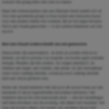
mensen die graag laten zien wat ze maken.
Maar iets interessanters dan een lifestyle-trend speelt zich af.
Voor een groeiende groep is thuis koken een bewuste keuze
voor een andere relatie met voedsel, tijd en het eigen lichaam.
Het is een ritueel geworden — in de oudste betekenis van het
woord.
Wat een ritueel onderscheidt van een gewoonte
Gewoonten zijn automatisch. Je doet ze zonder erbij na te
denken, en dat is precies hun waarde: ze kosten geen mentale
energie. Rituelen zijn iets anders. Ze vragen aandacht. Ze
hebben een begin, een midden, een einde. Ze zijn herhaalbaar
maar nooit volledig identiek, omdat jij nooit volledig identiek
bent aan wie je gisteren was.
Koken als ritueel betekent niet dat je er elk avond twee uur aan
besteedt of dat je ingewikkelde technieken beheerst. Het
betekent dat je het met bewustzijn doet — dat de handelingen
zelf deel uitmaken van de ervaring, niet alleen het resultaat. Het
mes dat je leert slijpen. De manier van uisnijden die je hebt