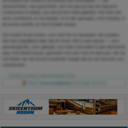
De keuken als ritueel is de keuken als herstelplek — van
abstractheid, van passiviteit, van het gevoel dat de dag je is
overkomen in plaats van dat jij hem hebt geleefd. Het eten dat
eruit voortkomt, is het bewijs: er is iets gemaakt, met handen, in
de echte wereld, en het smaakt ernaar.
Dat maakt thuis koken, voor wie het zo benadert, iets anders
dan een dagelijkse taak die af moet. Het is een keuze — voor
aanwezigheid, voor geduld, voor iets concreets in een abstracte
dag. Een kleine keuze, gemaakt met een mes en een pan, die op
het einde van de avond zwaarder weegt dan je van tevoren zou
verwachten.
handen
,
koken
,
seizoensgebonden
Maak
Hoornsdagblad
je Google-favoriet