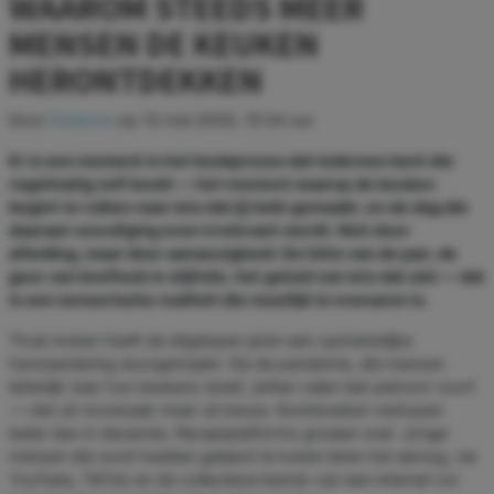
WAAROM STEEDS MEER
MENSEN DE KEUKEN
HERONTDEKKEN
Door
Redactie
op
10 mei 2026, 15:54 uur
Er is een moment in het kookproces dat iedereen kent die
regelmatig zelf kookt — het moment waarop de keuken
begint te ruiken naar iets dat jij hebt gemaakt, en de dag die
daaraan voorafging even irrelevant wordt. Niet door
afleiding, maar door aanwezigheid. De hitte van de pan, de
geur van knoflook in olijfolie, het geluid van iets dat sist — dat
is een sensorische realiteit die moeilijk te evenaren is.
Thuis koken heeft de afgelopen jaren een opmerkelijke
herwaardering doorgemaakt. Na de pandemie, die mensen
letterlijk naar hun keukens dreef, zetten velen dat patroon voort
— niet uit noodzaak maar uit keuze. Kookboeken verkopen
beter dan in decennia. Receptplatforms groeien snel. Jonge
mensen die nooit hadden geleerd te koken leren het alsnog, via
YouTube, TikTok en de collectieve kennis van een internet vol