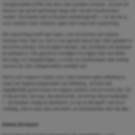
versgemaalde koffie niet door een speaker ervaren. Je kunt de
textuur van goed gemengd deeg niet via een touchscreen
voelen. De keuken eist je fysieke aanwezigheid — en die eis is,
voor steeds meer mensen, geen last maar een opluchting.
Die opluchting heeft een naam, ook al noemen de meeste
mensen hem niet zo. Het is het gevoel dat je iets hebt gedaan in
de echte wereld, met je eigen handen, dat zichtbaar en tastbaar
en eetbaar is. Dat gevoel is moeilijker te krijgen dan het klinkt.
Een dag vol vergaderingen, e-mails en beslissingen laat weinig
sporen na. Een zelfgemaakte maaltijd wel.
Dat is ook waarom koken voor veel mensen geen afleiding is,
maar het tegenovergestelde van afleiding. Je kunt niet
tegelijkertijd goed koken en ergens anders met je hoofd zijn. De
ui die je mist, de saus die aanbrandt, de timing die je kwijtraakt
— de keuken vraagt je aandacht, en als je die geeft, ben je er
volledig. Dat is rarer dan het klinkt, en kostbaarder dan het lijkt.
Koken als keuze