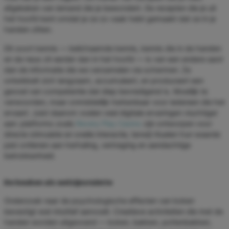
afgekeken van iemand die je bewondert. De recepten die je uit
het hoofd kent omdat je ze zo vaak hebt gemaakt dat ze in je
handen zitten.
Dit soort kennis — belichaamde kennis, kennis die in de handen
en de neus zit eerder dan in het hoofd — is van een andere aard
dan de informatie die we verzamelen via schermen. Ze
ontwikkelt zich langzaam, accumuleert, en produceert een
gevoel van competentie dat diep bevredigend is. Moeilijk te
verwoorden, maar onmiddellijk herkenbaar voor iedereen die het
ervaart. Juist daarom voelen veel digitale ervaringen vluchtiger
aan: platforms zoals
Revery Play Casino
zijn ontworpen voor
directe stimulatie en snelle interactie, terwijl rituelen hun waarde
juist ontlenen aan herhaling, vertraging en aandachtige
betrokkenheid.
De keuken als welzijnsruimte
Onderzoek naar de psychologische effecten van koken
bevestigt wat intuïtief aanvoelt. Creatieve activiteiten die met de
handen worden uitgevoerd — koken, bakken, pottenbakken,