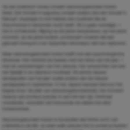
Op een praktisch niveau smaakt seizoensgebonden koken
beter. Een tomaat in augustus smaakt anders dan een tomaat in
februari. Asperges in mei hebben een zoetheid die de
importversie in december nooit heeft. Dit is geen nostalgie —
het is scheikunde. Rijping op de juiste temperatuur, op het juiste
moment, op de juiste bodem, produceert smaken die een
gekoeld transport over duizenden kilometers niet kan repliceren.
Maar seizoensgebonden koken heeft ook een psychologische
dimensie. Het verbindt de keuken met het ritme van het jaar —
met de veranderingen van het seizoen, het verwachten van iets
dat tijdelijk is en daardoor kostbaar. De eerste nieuwe
aardappelen van het jaar voelen anders dan de nieuwe
aardappelen in september. In het Japans bestaat hiervoor het
begrip shun: de piek van seizoensgebondenheid, het moment
waarop een product precies is wat het kan zijn. Eenmaal
ontwikkeld, verandert dat bewustzijn de relatie met eten
fundamenteel.
Seizoensgebonden koken is bovendien een lichte vorm van
oriëntatie in de tijd. Je weet welk seizoen het is omdat je keuken