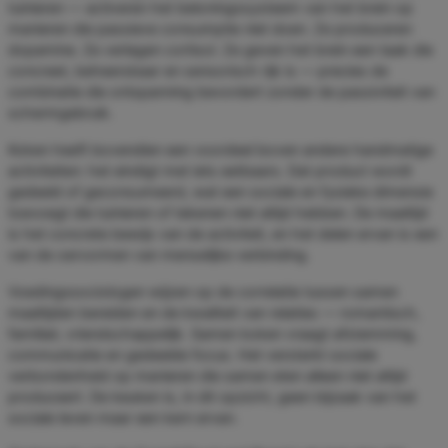
tuinieren — activeren het beloningssysteem van het brein op
manieren die passieve consumptie niet doen. Ze produceren
dopamine. Ze verlagen cortisol. Ze geven het brein een taak die
concreet, beheersbaar en sensorisch rijk is — precies de
combinatie die ontspanning bevordert zonder de passiviteit van
schermgebruik.
Koken heeft bovendien een voordeel boven andere handmatige
activiteiten: het eindigt met iets eetbaars. Dat product wordt
gedeeld of geconsumeerd, wat een sociale en fysieke dimensie
toevoegt die tuinieren of tekenen niet altijd hebben. De maaltijd
is het concrete bewijs van de activiteit, en het delen ervan is een
van de oervormen van menselijke verbinding.
Voedingssociologen wijzen op de correlatie tussen samen
maaltijden bereiden en de kwaliteit van relaties — romantisch,
familiair, vriendschappelijk. Samen koken vraagt afstemming,
communicatie en gedeelde focus. Het versterkt sociale
verbondenheid op manieren die samen eten alleen niet altijd
produceert. De keuken is, in dit opzicht, geen bijzaak van het
sociale leven maar een kern ervan.