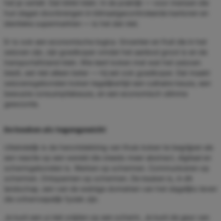
het je vertelt. Dat klinkt klein. In de praktijk — voor mensen die
hun dagen doorbrengen in klimaatgecontroleerde kantoren en
identieke supermarkten — is het dat niet.
Er is ook een economische logica. Groenten en fruit die in het
seizoen zijn, zijn goedkoper omdat het aanbod groot is en de
transportafstand klein. Wie leert koken met wat het seizoen
biedt, eet niet alleen beter — hij eet ook goedkoper. Dat maakt
seizoensgebonden koken tegelijkertijd een culinaire keuze, een
bewuste consumptiekeuze, en een economisch slimme
gewoonte.
De keuken als tegengewicht
Uiteindelijk is de herontdekking van thuis koken te begrijpen als
een reactie op een wereld die steeds meer abstract, digitaal en
schermgebonden is. Werken op schermen. Communiceren op
schermen. Ontspannen op schermen. De keuken is, in dit
landschap, een van de weinige domeinen van het dagelijks leven
die onherroepelijk fysiek zijn.
Je kunt een ui niet snijden op een scherm. Je kunt de geur van