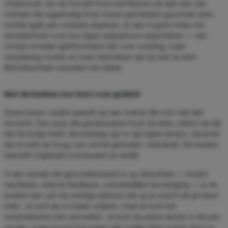
Onderzoek van de Cornell Food and Brand Lab laat zien dat
mensen die regelmatig thuis koken gemiddeld gezonder eten,
minder geld aan voedsel uitgeven, en een hogere mate van
tevredenheid over hun eigen eetpatroon rapporteren — niet
omdat ze beter geïnformeerd zijn over voeding, maar
simpelweg omdat ze meer betrokken zijn bij wat ze eten.
Betrokkenheid verandert de relatie.
Wat de keuken ons leert over geduld
Goed koken vereist geduld op een manier die zich niet laat
forceren. Een saus die gereduceerd moet worden, neemt de tijd
die hij nodig heeft. Brooddeeg rijst in zijn eigen tempo. Karamel
die te snel op hoog vuur wordt gemaakt, verbrandt. De keuken
bestraft ongeduld consequent en eerlijk.
In een wereld die geconditioneerd is op directheid — instant
resultaten, directe feedback, onmiddellijke bevrediging — is de
keuken een van de weinige plekken die op je wacht als jij haast
hebt. Je kunt de ui sneller snijden, maar je kunt het
karameliseren niet versnellen. Je kunt de pasta eerder in de pan
gooien, maar je kunt het water niet sneller laten koken door er