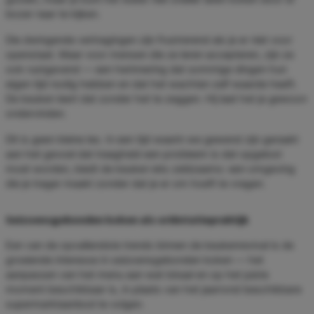
bozer naar te kijken.
Die dwingende vertragingen zijn frustrerend als je er niet voor
openstaat. Maar voor mensen die ze leren accepteren, zijn ze
ook rustgevend — een herinnering dat sommige dingen hun
eigen tijd nodig hebben en dat het wachten zelf waarde heeft.
De keuken leert dat zonder het te zeggen. Hij laat het je gewoon
ondervinden.
Dit is geen kleine les. In een tijd waarin we gewend zijn geraakt
aan het gevoel dat traagheid een probleem is dat opgelost
moet worden, biedt de keuken iets zeldzaams: een omgeving
die je trager maakt zonder dat je er om hoeft te vragen.
Seizoensgebonden koken als oriëntatiepraktijk
Een van de opvallendste trends binnen de keukenrevival is de
groeiende interesse in seizoensgebonden koken — het
aanpassen van het menu aan wat lokaal en op het juiste
moment beschikbaar is, in plaats van het jaarrond beschikbare
supermarktaanbod te volgen.