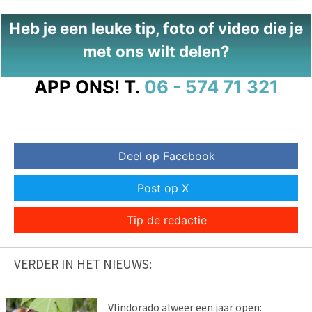
Heb je een leuke tip, foto of video die je
met ons wilt delen?
APP ONS!
T.
06 - 574 71 321
Deel op Facebook
Post op X
Tip de redactie
VERDER IN HET NIEUWS:
Vlindorado alweer een jaar open: