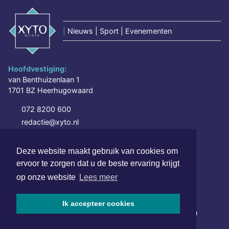
|
Nieuws | Sport | Evenementen
Hoofdvestiging:
van Benthuizenlaan 1
1701 BZ Heerhugowaard
072 8200 600
redactie@xyto.nl
www.xyto.nl
Deze website maakt gebruik van cookies om
SOCIAL MEDIA
ervoor te zorgen dat u de beste ervaring krijgt
op onze website
Lees meer
NIEUWSBRIEF AANMELDEN
Ik accepteer cookies
Schrijf je in voor onze nieuwsbrief en krijg wekelijks een
samenvatting van alle gebeurtenissen uit jouw regio.