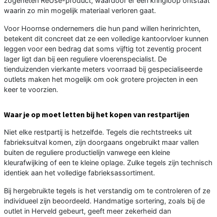
zogeheten ReUse-product, waardoor er een kringloop ontstaat
waarin zo min mogelijk materiaal verloren gaat.
Voor Hoornse ondernemers die hun pand willen herinrichten,
betekent dit concreet dat ze een volledige kantoorvloer kunnen
leggen voor een bedrag dat soms vijftig tot zeventig procent
lager ligt dan bij een reguliere vloerenspecialist. De
tienduizenden vierkante meters voorraad bij gespecialiseerde
outlets maken het mogelijk om ook grotere projecten in een
keer te voorzien.
Waar je op moet letten bij het kopen van restpartijen
Niet elke restpartij is hetzelfde. Tegels die rechtstreeks uit
fabrieksuitval komen, zijn doorgaans ongebruikt maar vallen
buiten de reguliere productielijn vanwege een kleine
kleurafwijking of een te kleine oplage. Zulke tegels zijn technisch
identiek aan het volledige fabrieksassortiment.
Bij hergebruikte tegels is het verstandig om te controleren of ze
individueel zijn beoordeeld. Handmatige sortering, zoals bij de
outlet in Herveld gebeurt, geeft meer zekerheid dan