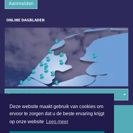
Aanmelden
ONLINE DAGBLADEN
Overige dagbladen in de regio
Deze website maakt gebruik van cookies om
Algemene voorwaarden
ervoor te zorgen dat u de beste ervaring krijgt
op onze website
Lees meer
Disclaimer