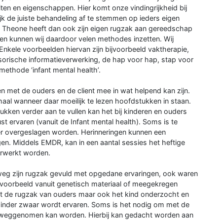
ten en eigenschappen. Hier komt onze vindingrijkheid bij
rijk de juiste behandeling af te stemmen op ieders eigen
ijk Theone heeft dan ook zijn eigen rugzak aan gereedschap
n kunnen wij daardoor velen methodes inzetten. Wij
Enkele voorbeelden hiervan zijn bijvoorbeeld vaktherapie,
orische informatieverwerking, de hap voor hap, stap voor
ethode ‘infant mental health’.
en met de ouders en de client mee in wat helpend kan zijn.
aal wanneer daar moeilijk te lezen hoofdstukken in staan.
ken verder aan te vullen kan het bij kinderen en ouders
st ervaren (vanuit de Infant mental health). Soms is te
er overgeslagen worden. Herinneringen kunnen een
en. Middels EMDR, kan in een aantal sessies het heftige
erwerkt worden.
rweg zijn rugzak gevuld met opgedane ervaringen, ook waren
ijvoorbeeld vanuit genetisch materiaal of meegekregen
dt de rugzak van ouders maar ook het kind onderzocht en
inder zwaar wordt ervaren. Soms is het nodig om met de
zak weggenomen kan worden. Hierbij kan gedacht worden aan