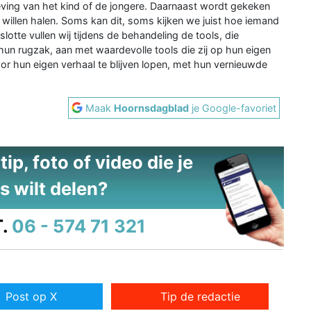
ing van het kind of de jongere. Daarnaast wordt gekeken
ou willen halen. Soms kan dit, soms kijken we juist hoe iemand
slotte vullen wij tijdens de behandeling de tools, die
 hun rugzak, aan met waardevolle tools die zij op hun eigen
r hun eigen verhaal te blijven lopen, met hun vernieuwde
Maak
Hoornsdagblad
je Google-favoriet
ip, foto of video die je
s wilt delen?
.
06 - 574 71 321
Post op X
Tip de redactie