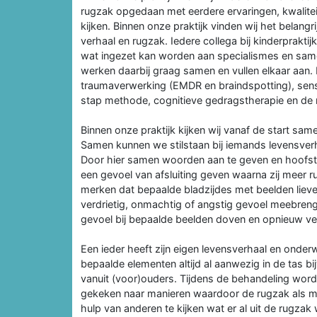
rugzak opgedaan met eerdere ervaringen, kwalitei
kijken. Binnen onze praktijk vinden wij het belang
verhaal en rugzak. Iedere collega bij kinderprakt
wat ingezet kan worden aan specialismes en same
werken daarbij graag samen en vullen elkaar aan. 
traumaverwerking (EMDR en braindspotting), sens
stap methode, cognitieve gedragstherapie en de m
Binnen onze praktijk kijken wij vanaf de start sam
Samen kunnen we stilstaan bij iemands levensverh
Door hier samen woorden aan te geven en hoofstuk
een gevoel van afsluiting geven waarna zij meer ru
merken dat bepaalde bladzijdes met beelden liev
verdrietig, onmachtig of angstig gevoel meebreng
gevoel bij bepaalde beelden doven en opnieuw v
Een ieder heeft zijn eigen levensverhaal en onde
bepaalde elementen altijd al aanwezig in de tas b
vanuit (voor)ouders. Tijdens de behandeling wor
gekeken naar manieren waardoor de rugzak als m
hulp van anderen te kijken wat er al uit de rug