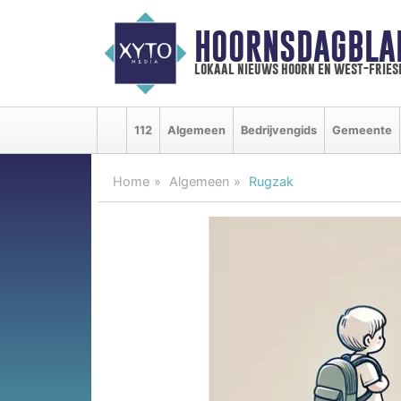
HOORNSDAGBLA
lokaal nieuws hoorn en west-fries
112
Algemeen
Bedrijvengids
Gemeente
Home
Algemeen
Rugzak