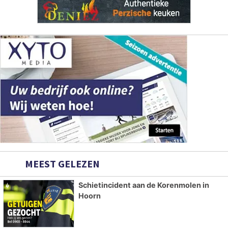
MEEST GELEZEN
Schietincident aan de Korenmolen in
Hoorn