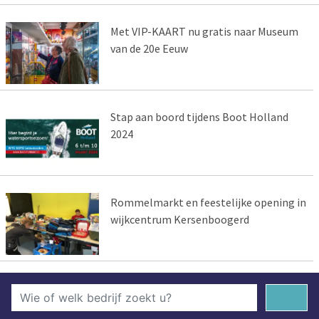
Met VIP-KAART nu gratis naar Museum
van de 20e Eeuw
Stap aan boord tijdens Boot Holland
2024
Rommelmarkt en feestelijke opening in
wijkcentrum Kersenboogerd