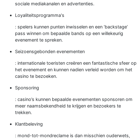
sociale mediakanalen en advertenties.
Loyaliteitsprogramma's
: spelers kunnen punten inwisselen en een ‘backstage’
pass winnen om bepaalde bands op een willekeurig
evenement te spreken.
Seizoensgebonden evenementen
: internationale toeristen creëren een fantastische sfeer op
het evenement en kunnen nadien verleid worden om het
casino te bezoeken.
Sponsoring
: casino’s kunnen bepaalde evenementen sponsoren om
meer naamsbekendheid te krijgen en bezoekers te
trekken.
Klantbeleving
: mond-tot-mondreclame is dan misschien ouderwets,