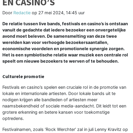
EN CASINO’S
Door
Redactie
op
27 mei 2024, 14:45 uur
De relatie tussen live bands, festivals en casino’s is ontstaan
vanuit de gedachte dat iedere bezoeker een onvergetelijke
avond moet beleven. De samensmelting van deze twee
werelden kan voor verhoogde bezoekersaantallen,
economische voordelen en promotionele synergie zorgen.
Het is een symbiotische relatie waar muziek een centrale rol
speelt om nieuwe bezoekers te werven of te behouden.
Culturele promotie
Festivals en casino’s spelen een cruciale rol in de promotie van
lokale en internationale artiesten. Door lokale bands uit te
nodigen krijgen alle bandleden of artiesten meer
naamsbekendheid of sociale media-aandacht. Dit leidt tot een
grotere erkenning en betere kansen voor toekomstige
optredens.
Festivalnamen, zoals ‘Rock Werchter’ zal in juli Lenny Kravitz op