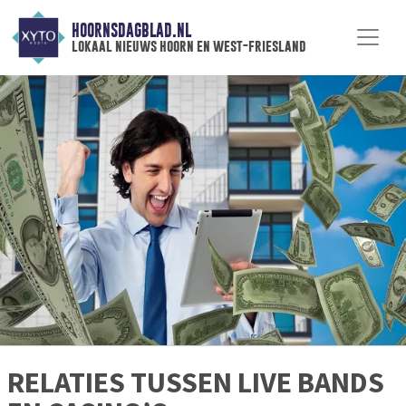
HOORNSDAGBLAD.NL
lokaal nieuws hoorn en west-friesland
RELATIES TUSSEN LIVE BANDS