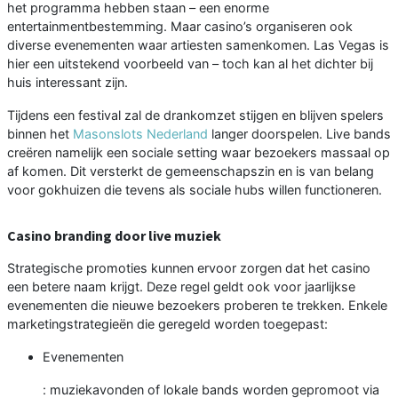
het programma hebben staan – een enorme
entertainmentbestemming. Maar casino’s organiseren ook
diverse evenementen waar artiesten samenkomen. Las Vegas is
hier een uitstekend voorbeeld van – toch kan al het dichter bij
huis interessant zijn.
Tijdens een festival zal de drankomzet stijgen en blijven spelers
binnen het
Masonslots Nederland
langer doorspelen. Live bands
creëren namelijk een sociale setting waar bezoekers massaal op
af komen. Dit versterkt de gemeenschapszin en is van belang
voor gokhuizen die tevens als sociale hubs willen functioneren.
Casino branding door live muziek
Strategische promoties kunnen ervoor zorgen dat het casino
een betere naam krijgt. Deze regel geldt ook voor jaarlijkse
evenementen die nieuwe bezoekers proberen te trekken. Enkele
marketingstrategieën die geregeld worden toegepast:
Evenementen
: muziekavonden of lokale bands worden gepromoot via