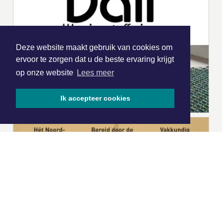
Deze website maakt gebruik van cookies om
ervoor te zorgen dat u de beste ervaring krijgt
op onze website
Lees meer
Ik accepteer cookies