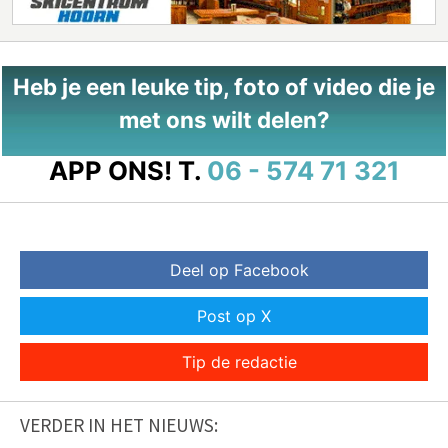
Heb je een leuke tip, foto of video die je
met ons wilt delen?
APP ONS!
T.
06 - 574 71 321
Deel op Facebook
Post op X
Tip de redactie
VERDER IN HET NIEUWS: