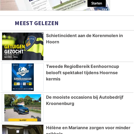
MEEST GELEZEN
Schietincident aan de Korenmolen in
Hoorn
Tweede RegioBereik Eenhoorncup
belooft spektakel tijdens Hoornse
kermis
De mooiste occasions bij Autobedrijf
Kroonenburg
Hélène en Marianne zorgen voor minder
prikkels