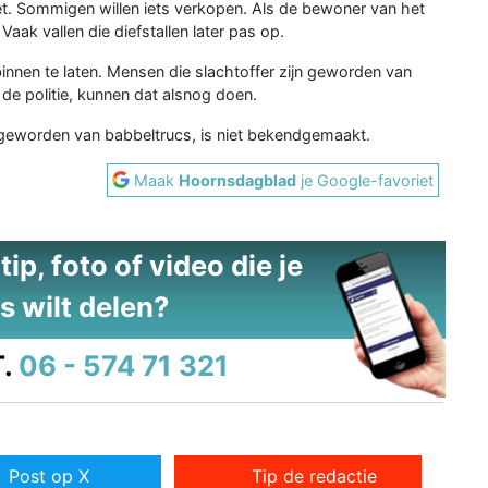
et. Sommigen willen iets verkopen. Als de bewoner van het
Vaak vallen die diefstallen later pas op.
nnen te laten. Mensen die slachtoffer zijn geworden van
de politie, kunnen dat alsnog doen.
n geworden van babbeltrucs, is niet bekendgemaakt.
Maak
Hoornsdagblad
je Google-favoriet
ip, foto of video die je
s wilt delen?
.
06 - 574 71 321
Post op X
Tip de redactie