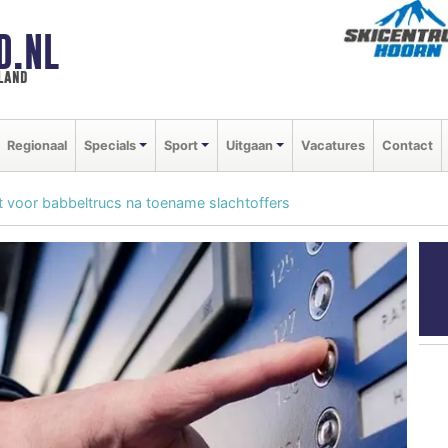
D.NL
land
Regionaal
Specials
Sport
Uitgaan
Vacatures
Contact
 voor babbeltrucs na toename slachtoffers