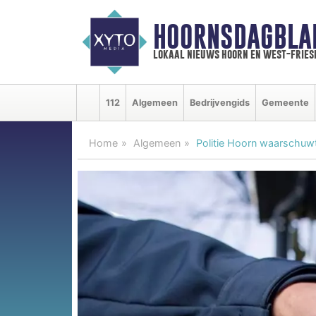
HOORNSDAGBLA
lokaal nieuws hoorn en west-fries
112
Algemeen
Bedrijvengids
Gemeente
Home
Algemeen
Politie Hoorn waarschuwt