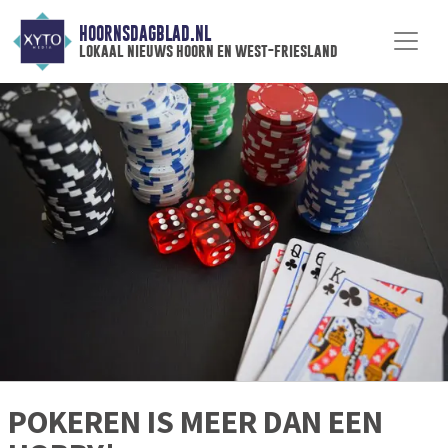
HOORNSDAGBLAD.NL
lokaal nieuws hoorn en west-friesland
POKEREN IS MEER DAN EEN