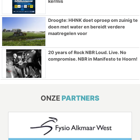
kermis
Droogte: HHNK doet oproep om zuinig te
doen met water en bereidt verdere
maatregelen voor
20 years of Rock NBR Loud. Live. No
compromise. NBR in Manifesto te Hoorn!
ONZE
PARTNERS